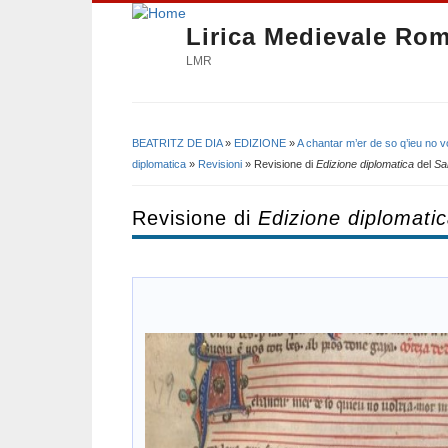
Lirica Medievale Ro
LMR
BEATRITZ DE DIA
»
EDIZIONE
»
A chantar m’er de so q’ieu no vo
Tu sei qui
diplomatica
»
Revisioni
» Revisione di
Edizione diplomatica
del
Sa
Revisione di
Edizione diplomati