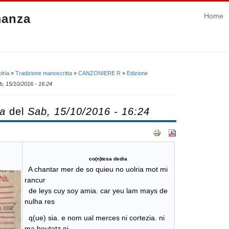
manza
Home
lria
»
Tradizione manoscritta
»
CANZONIERE R
»
Edizione
b, 15/10/2016 - 16:24
ca
del
Sab, 15/10/2016 - 16:24
co(n)tesa dedia
A chantar mer de so quieu no uolria mot mi
rancur
de leys cuy soy amia. car yeu lam mays de
nulha res
q(ue) sia. e nom ual merces ni cortezia. ni
ma beutatz ni