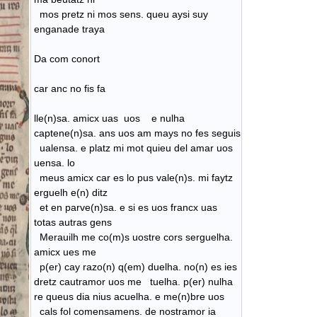
mos pretz ni mos sens. queu aysi suy
enganade traya
Da com conort
car anc no fis fa
lle(n)sa. amicx uas uos e nulha
captene(n)sa. ans uos am mays no fes seguis
ualensa. e platz mi mot quieu del amar uos
uensa. lo
meus amicx car es lo pus vale(n)s. mi faytz
erguelh e(n) ditz
et en parve(n)sa. e si es uos francx uas
totas autras gens
Merauilh me co(m)s uostre cors serguelha.
amicx ues me
p(er) cay razo(n) q(em) duelha. no(n) es ies
dretz cautramor uos me tuelha. p(er) nulha
re queus dia nius acuelha. e me(n)bre uos
cals fol comensamens. de nostramor ia