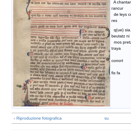
A chantar 
rancur
de leys c
res
q(ue) sia.
beutatz n
mos pretz
traya
D
conort
ca
fis fa
lh
‹ Riproduzione fotografica
su