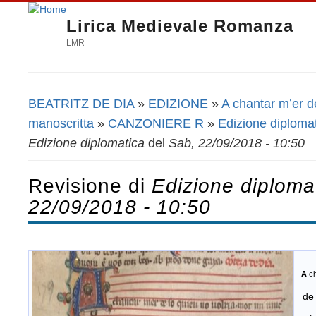
Lirica Medievale Romanza
LMR
BEATRITZ DE DIA
»
EDIZIONE
»
A chantar m’er de
Tu sei qui
manoscritta
»
CANZONIERE R
»
Edizione diploma
Edizione diplomatica
del
Sab, 22/09/2018 - 10:50
Revisione di
Edizione diploma
22/09/2018 - 10:50
A
ch
de l