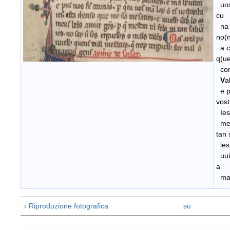
uost
cu
na n
no(n
a cl
q(ue
cono
V
a
e pu
vost
Ies.
meus
tan 
ies.
uuie
a
man
‹ Riproduzione fotografica
su