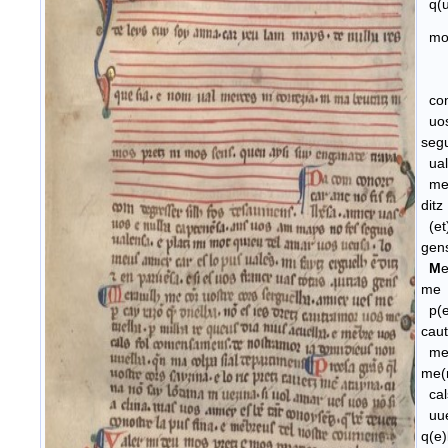
q(ue
mos 
c
com 
uos
seg
uale
meus
ditz
(et)
gen
M
e
me
p(er
cau
me t
me(
cal
uue
q(e)