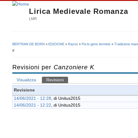
Lirica Medievale Romanza
LMR
BERTRAN DE BORN
»
EDIZIONE
»
Razos
»
Poi lo gens terminis
»
Tradizione mano
Tu sei qui
K
Revisioni per
Canzoniere K
Visualizza
Revisioni
(scheda attiva)
Schede primarie
Revisione
14/06/2021 - 12:28
, di
Unitus2015
14/06/2021 - 12:22
, di
Unitus2015