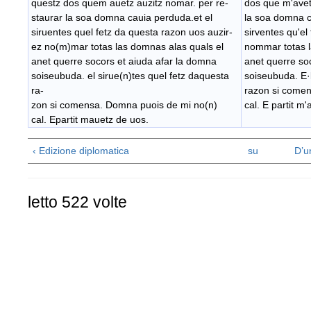
questz dos quem auetz auzitz nomar. per re-
dos que m'avet
staurar la soa domna cauia perduda.et el
la soa domna c
siruentes quel fetz da questa razon uos auzir-
sirventes qu'el
ez no(m)mar totas las domnas alas quals el
nommar totas l
anet querre socors et aiuda afar la domna
anet querre so
soiseubuda. el sirue(n)tes quel fetz daquesta
soiseubuda. E·l
ra-
razon si come
zon si comensa. Domna puois de mi no(n)
cal. E partit m
cal. Epartit mauetz de uos.
‹ Edizione diplomatica
su
D’u
letto 522 volte