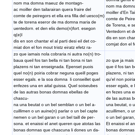
nom ma domna maeuz de montagn-
nom ma domna
ac moiller den tailarairan quera fraire del
moiller d'En Tai
comte de peiregors et ella era filla del uesco(m)
comte de Peireg
te de torena eseror de ma domna maria de
de Torena, e 
uentedorn. et den elis demo(n)fort. esegon
Ventedorn et de
q(e)l
dis en son chant
dis en son chantar el al parti desi eil det co-
comjat don el fo
miat don el fon mout tristz eiratz efetz ra-
zo que iamais nola cobraria ni autra no(n) tro-
baua queil fos tan bella ni tan bona ni tan
zo que ja mais 
plazens ni tan enseignada. Epenset puois
que·il fos tan b
quel no(n) poiria cobrar neguna queill poges
plazens, ni ta
esser egals. e la soa domna li conseillet quel
qu'el non poir
enfezes una en aital guissa. Quel soiseubes
esser egals, e 
de las autras bonas domnas ebellas de
en fezes una e
chascu-
de las autras 
na una beutat o un bel semblan o un bel a-
una beutat, o 
cuillimen o un auine(n) parlar o un bel capte
acuillimen, o u
nemen o un bel garan o un bel taill de per-
o un bel garan,
sona. et enaissi el anet queren que atotas las
Et enaissi el a
bonas domnas que chascuna li dones un da-
bonas domnas 