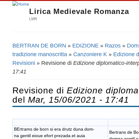
Lirica Medievale Romanza
LMR
BERTRAN DE BORN
»
EDIZIONE
»
Razos
»
Domn
Tu sei qui
tradizione manoscritta
»
Canzoniere K
»
Edizione d
Revisioni
» Revisione di
Edizione diplomatico-inter
17:41
Revisione di
Edizione diplomat
del
Mar, 15/06/2021 - 17:41
BErtrams de born si era drutz duna dom-
Bertrans de Bor
na gentil eioue efort prezada.et auia
domna gentil e 