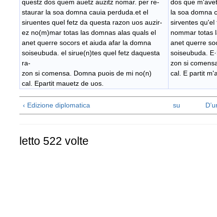
questz dos quem auetz auzitz nomar. per re-
dos que m'avet
staurar la soa domna cauia perduda.et el
la soa domna c
siruentes quel fetz da questa razon uos auzir-
sirventes qu'el
ez no(m)mar totas las domnas alas quals el
nommar totas l
anet querre socors et aiuda afar la domna
anet querre so
soiseubuda. el sirue(n)tes quel fetz daquesta
soiseubuda. E·l
ra-
zon si comens
zon si comensa. Domna puois de mi no(n)
cal. E partit m
cal. Epartit mauetz de uos.
‹ Edizione diplomatica
su
D’u
letto 522 volte