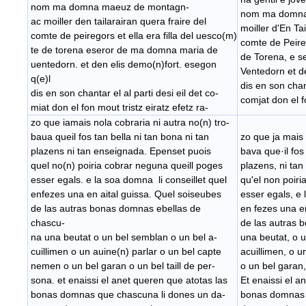
nom ma domna maeuz de montagn-
nom ma domna
ac moiller den tailarairan quera fraire del
moiller d'En Tai
comte de peiregors et ella era filla del uesco(m)
comte de Peireg
te de torena eseror de ma domna maria de
de Torena, e 
uentedorn. et den elis demo(n)fort. esegon
Ventedorn et de
q(e)l
dis en son chant
dis en son chantar el al parti desi eil det co-
comjat don el fo
miat don el fon mout tristz eiratz efetz ra-
zo que iamais nola cobraria ni autra no(n) tro-
baua queil fos tan bella ni tan bona ni tan
zo que ja mais 
plazens ni tan enseignada. Epenset puois
bava que·il fos 
quel no(n) poiria cobrar neguna queill poges
plazens, ni ta
esser egals. e la soa domna li conseillet quel
qu'el non poir
enfezes una en aital guissa. Quel soiseubes
esser egals, e 
de las autras bonas domnas ebellas de
en fezes una e
chascu-
de las autras 
na una beutat o un bel semblan o un bel a-
una beutat, o 
cuillimen o un auine(n) parlar o un bel capte
acuillimen, o u
nemen o un bel garan o un bel taill de per-
o un bel garan,
sona. et enaissi el anet queren que atotas las
Et enaissi el a
bonas domnas que chascuna li dones un da-
bonas domnas 