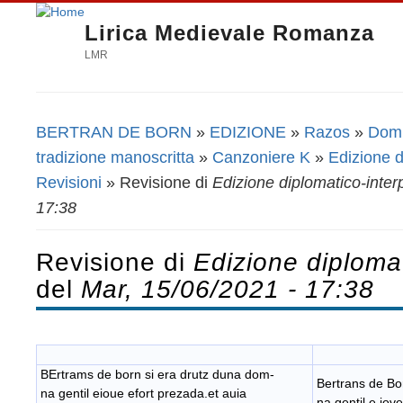
Lirica Medievale Romanza
LMR
BERTRAN DE BORN
»
EDIZIONE
»
Razos
»
Domn
Tu sei qui
tradizione manoscritta
»
Canzoniere K
»
Edizione d
Revisioni
» Revisione di
Edizione diplomatico-inter
17:38
Revisione di
Edizione diplomat
del
Mar, 15/06/2021 - 17:38
BErtrams de born si era drutz duna dom-
Bertrans de Bo
na gentil eioue efort prezada.et auia
na gentil e jove