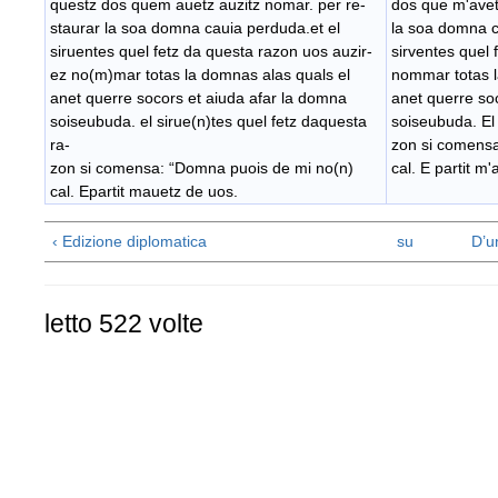
questz dos quem auetz auzitz nomar. per re-
dos que m'avet
staurar la soa domna cauia perduda.et el
la soa domna c
siruentes quel fetz da questa razon uos auzir-
sirventes quel 
ez no(m)mar totas la domnas alas quals el
nommar totas l
anet querre socors et aiuda afar la domna
anet querre so
soiseubuda. el sirue(n)tes quel fetz daquesta
soiseubuda. El 
ra-
zon si comens
zon si comensa: “Domna puois de mi no(n)
cal. E partit m
cal. Epartit mauetz de uos.
‹ Edizione diplomatica
su
D’u
letto 522 volte