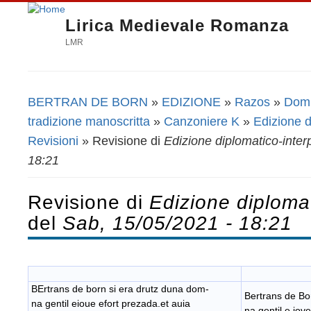
Lirica Medievale Romanza
LMR
BERTRAN DE BORN
»
EDIZIONE
»
Razos
»
Domn
Tu sei qui
tradizione manoscritta
»
Canzoniere K
»
Edizione d
Revisioni
» Revisione di
Edizione diplomatico-inter
18:21
Revisione di
Edizione diplomat
del
Sab, 15/05/2021 - 18:21
BErtrans de born si era drutz duna dom-
Bertrans de Bo
na gentil eioue efort prezada.et auia
na gentil e iove