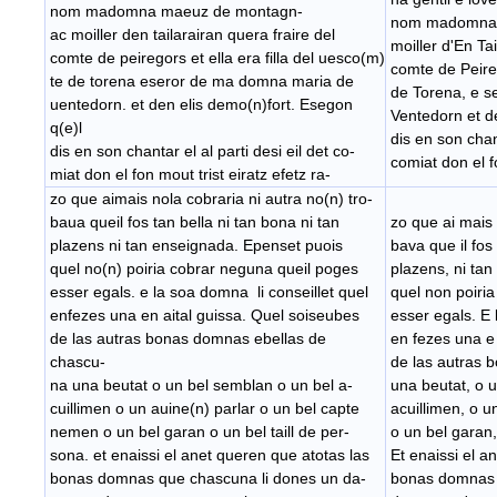
nom madomna maeuz de montagn-
nom madomna 
ac moiller den tailarairan quera fraire del
moiller d'En Tai
comte de peiregors et ella era filla del uesco(m)
comte de Peireg
te de torena eseror de ma domna maria de
de Torena, e 
uentedorn. et den elis demo(n)fort. Esegon
Ventedorn et d
q(e)l
dis en son chant
dis en son chantar el al parti desi eil det co-
comiat don el fo
miat don el fon mout trist eiratz efetz ra-
zo que aimais nola cobraria ni autra no(n) tro-
baua queil fos tan bella ni tan bona ni tan
zo que ai mais 
plazens ni tan enseignada. Epenset puois
bava que il fos 
quel no(n) poiria cobrar neguna queil poges
plazens, ni ta
esser egals. e la soa domna li conseillet quel
quel non poiri
enfezes una en aital guissa. Quel soiseubes
esser egals. E 
de las autras bonas domnas ebellas de
en fezes una e 
chascu-
de las autras 
na una beutat o un bel semblan o un bel a-
una beutat, o 
cuillimen o un auine(n) parlar o un bel capte
acuillimen, o u
nemen o un bel garan o un bel taill de per-
o un bel garan,
sona. et enaissi el anet queren que atotas las
Et enaissi el a
bonas domnas que chascuna li dones un da-
bonas domnas 