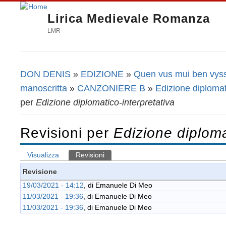
Lirica Medievale Romanza
LMR
DON DENIS
»
EDIZIONE
»
Quen vus mui ben vys
Tu sei qui
manoscritta
»
CANZONIERE B
»
Edizione diplomat
per
Edizione diplomatico-interpretativa
Revisioni per
Edizione diploma
Visualizza
Revisioni
(scheda attiva)
Schede primarie
Revisione
19/03/2021 - 14:12
, di
Emanuele Di Meo
11/03/2021 - 19:36
, di
Emanuele Di Meo
11/03/2021 - 19:36
, di
Emanuele Di Meo