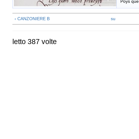
Poys quer
‹ CANZONIERE B
su
letto 387 volte