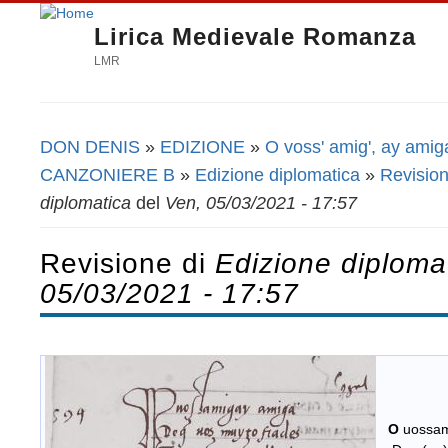
Lirica Medievale Romanza
LMR
DON DENIS
»
EDIZIONE
»
O voss' amig', ay amig
Tu sei qui
CANZONIERE B
»
Edizione diplomatica
»
Revision
diplomatica
del
Ven, 05/03/2021 - 17:57
Revisione di
Edizione diploma
05/03/2021 - 17:57
O
uossam