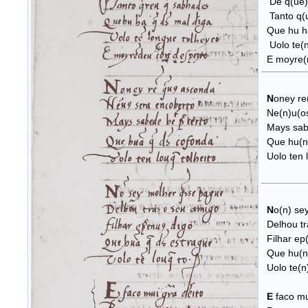
De q(ue) 
Tanto q(u
Que hu ha
Uolo te(n)
E moyre(n
N
oney re
Ne(n)u(os
Mays sabe
Que hu(nh
Uolo ten l
N
o(n) se
Delhou tr
Filhar ep(
Que hu(nh
Uolo te(n)
E
faco mui