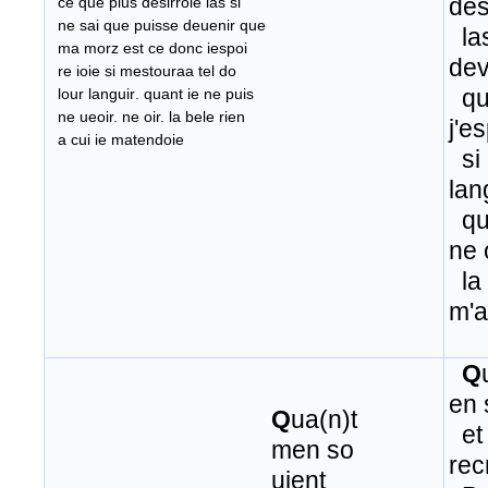
des
​ ce que plus desirroie las si
ne sai que puisse deuenir que
las
ma morz est ce donc iespoi
dev
re ioie si mestouraa tel do
​ q
lour
languir
.
quant
ie
ne
puis
​
ne ueoir. ne oir. la bele rien
j'es
a cui ie matendoie
si 
lan
qua
ne 
la 
m'a
Q
en 
Q
ua(n)t
​ et
men so
rec
uient