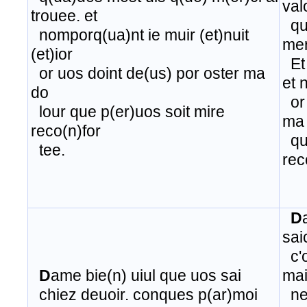
val
trouee. et
qu'
nomporq(ua)nt ie muir (et)nuit
mer
(et)ior
Et 
or uos doint de(us) por oster ma
et n
do
or 
lour que p(er)uos soit mire
ma 
reco(n)for
​ q
tee.​
rec
D
sai
c'o
D
ame bie(n) uiul que uos sai
ma
chiez deuoir. conques p(ar)moi
​ n