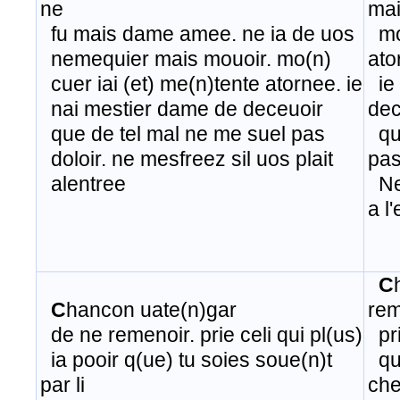
ne
mai
fu mais dame amee. ne ia de uos
​ m
nemequier mais mouoir. mo(n)
ato
cuer iai (et) me(n)tente atornee. ie
ie 
nai mestier dame de deceuoir
dec
​ que de tel mal ne me suel pas
que
doloir. ne mesfreez sil uos plait
pas
alentree
Ne 
a l
C
C
hancon uate(n)gar
rem
de ne remenoir. prie celi qui pl(us)
pri
ia pooir q(ue) tu soies soue(n)t
que
par li
che