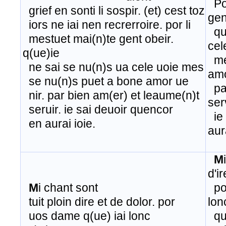
Por
grief en sonti li sospir. (et) cest toz
gen
iors ne iai nen recrerroire. por li
que
mestuet mai(n)te gent obeir.
cel
q(ue)ie
​ m
ne sai se nu(n)s ua cele uoie mes
amo
se nu(n)s puet a bone amor ue
​ p
nir. par bien am(er) et leaume(n)t
ser
seruir. ie sai deuoir quencor
ie 
en aurai ioie.
aur
​
M
d'i
M
i chant sont
por
tuit ploin dire et de dolor. por
lon
uos dame q(ue) iai lonc
que