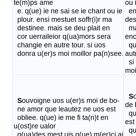
te(m)ps ame
ou 
​ e. q(ue) ie ne sai se ie chant ou ie
ens
​ plour. ensi mestuet soffr(i)r ma
des
destinee. mais se deu plait en
mai
cor uerraileior q(ua)mors sera
enc
changie en autre tour. si uos
qu'
donra u(er)s moi moillor pa(n)see.​
aut
​
si 
moi
S
​
S
ouvoigne uos u(er)s moi de bo-
de 
​​ne amor que leautez ne uos est
que
​ obliee. q(ue) ie me fi ta(n)t en
est
u(ost)re ualor
que
q(ua)des mest uis q(ue) m(er)ci ai