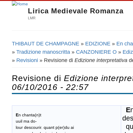
Lirica Medievale Romanza
LMR
THIBAUT DE CHAMPAGNE
»
EDIZIONE
»
En cha
Tu sei qui
»
Tradizione manoscritta
»
CANZONIERE O
»
Ediz
»
Revisioni
» Revisione di
Edizione interpretativa
d
Revisione di
Edizione interpre
06/10/2016 - 22:57
E
E
n chanta(n)t
des
uuil ma do-
qua
lour descourir. quant p(er)du ai