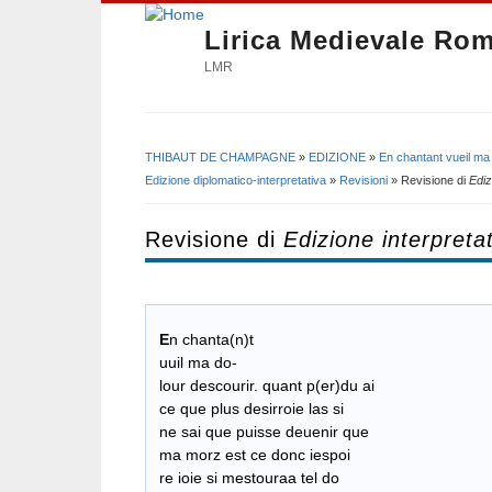
Lirica Medievale Ro
LMR
THIBAUT DE CHAMPAGNE
»
EDIZIONE
»
En chantant vueil ma
Tu sei qui
Edizione diplomatico-interpretativa
»
Revisioni
» Revisione di
Ediz
Revisione di
Edizione interpreta
E
n chanta(n)t
uuil ma do-
lour descourir. quant p(er)du ai
​ ce que plus desirroie las si
ne sai que puisse deuenir que
ma morz est ce donc iespoi
re ioie si mestouraa tel do