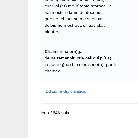
cuer iai (et) me(n)tente atornee. ie
nai mestier dame de deceuoir
​ que de tel mal ne me suel pas
doloir. ne mesfreez sil uos plait
alentree
C
hancon uate(n)gar
de ne remenoir. prie celi qui pl(us)
ia pooir q(ue) tu soies soue(n)t par li
chantee​
‹ Edizione diplomatica
letto 2646 volte