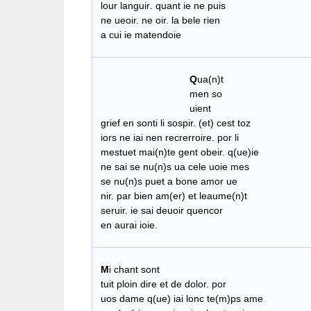
lour
languir
.
quant
ie
ne
puis
​
ne ueoir. ne oir. la bele rien
a cui ie matendoie
Q
ua(n)t
men so
uient
grief en sonti li sospir. (et) cest toz
iors ne iai nen recrerroire. por li
mestuet mai(n)te gent obeir. q(ue)ie
ne sai se nu(n)s ua cele uoie mes
se nu(n)s puet a bone amor ue
nir. par bien am(er) et leaume(n)t
seruir. ie sai deuoir quencor
en aurai ioie.
M
i chant sont
tuit ploin dire et de dolor. por
uos dame q(ue) iai lonc te(m)ps ame