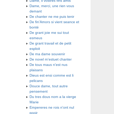
Dame, li vostres fins amis
Dame, merci, une rien vous
demant
De chanter ne me puis tenir
De fin'Amors si vient seance et
bonté
De grant joie me sui tout
esmeus
De grant travail et de petit
esploit
De ma dame souvenir
De novel m'estuet chanter
De tous maus n'est nus
plaisans
Dieus est ensi comme est li
pelicans
Douce dame, tout autre
pensement
Du tres dous nom a la vierge
Marie
Empereres ne rois n'ont nul
pooir