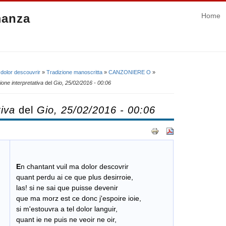
manza
Home
 dolor descouvrir
»
Tradizione manoscritta
»
CANZONIERE O
»
ione interpretativa
del
Gio, 25/02/2016 - 00:06
tiva
del
Gio, 25/02/2016 - 00:06
E
n chantant vuil ma dolor descovrir
quant perdu ai ce que plus desirroie,
las! si ne sai que puisse devenir
​ que ma morz est ce donc j'espoire ioie,
si m'estouvra a tel dolor languir,
quant ie ne puis ne veoir ne oir,