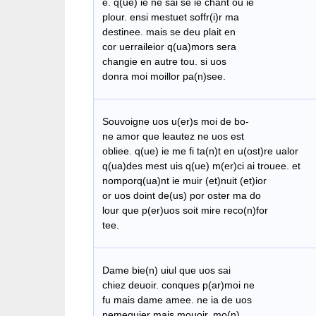
​ e. q(ue) ie ne sai se ie chant ou ie
​ plour. ensi mestuet soffr(i)r ma
destinee. mais se deu plait en
cor uerraileior q(ua)mors sera
changie en autre tou. si uos
donra moi moillor pa(n)see.​
​
​Souvoigne uos u(er)s moi de bo-
​​ne amor que leautez ne uos est
​ obliee. q(ue) ie me fi ta(n)t en u(ost)re ualor
q(ua)des mest uis q(ue) m(er)ci ai trouee. et
nomporq(ua)nt ie muir (et)nuit (et)ior
or uos doint de(us) por oster ma do
lour que p(er)uos soit mire reco(n)for
tee.​
D
ame bie(n) uiul que uos sai
chiez deuoir. conques p(ar)moi ne
fu mais dame amee. ne ia de uos
nemequier mais mouoir. mo(n)