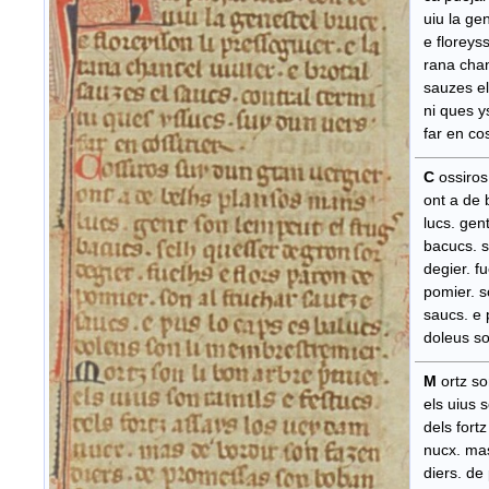
uiu la gen
e floreysso
rana chant
sauzes el 
ni ques y
​ far en cos
C
ossiros
ont a de 
lucs. gent
​ bacucs. 
degier. fu
pomier. so
saucs. e p
doleus so
M
ortz so
els uius s
dels fortz
nucx. mas
diers. de