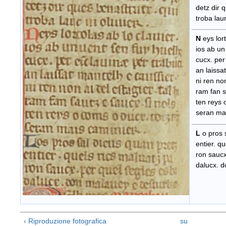
detz dir q
troba laur 
N
eys lor
ios ab un
cucx. per 
an laissat
ni ren non 
ram fan sa
ten reys o
seran mai
L
o pros 
entier. qu
ron saucx.
dalucx. do
‹ Riproduzione fotografica
su