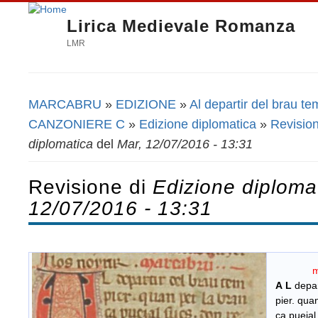
Lirica Medievale Romanza
LMR
MARCABRU
»
EDIZIONE
»
Al departir del brau te
Tu sei qui
CANZONIERE C
»
Edizione diplomatica
»
Revision
diplomatica
del
Mar, 12/07/2016 - 13:31
Revisione di
Edizione diploma
12/07/2016 - 13:31
m
​
A L
depar
pier. quan
ca puejal 