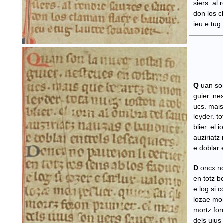
siers. al 
don los cl
ieu e tug 
Q
uan
so
guier
.
ne
ucs
.
mais
leyder
.
to
blier. el 
auziriatz
e doblar e
D
oncx no 
en totz bo
e log si co
lozae monp
mortz foro
dels uius 