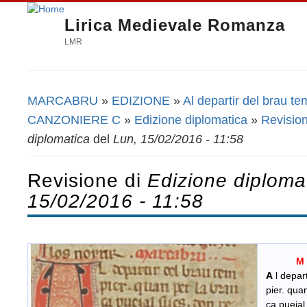
Lirica Medievale Romanza
LMR
MARCABRU
»
EDIZIONE
»
Al departir del brau te
Tu sei qui
CANZONIERE C
»
Edizione diplomatica
»
Revision
diplomatica
del
Lun, 15/02/2016 - 11:58
Revisione di
Edizione diploma
15/02/2016 - 11:58
M
​
A
l depar
pier. quan
ca puejal 