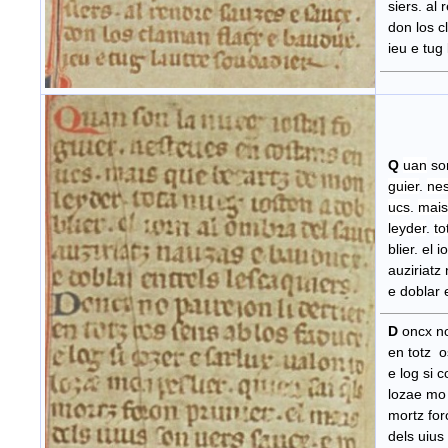
siers. al 
don los cl
ieu e tug 
Q
uan
so
guier
.
ne
ucs
.
mais
leyder
.
to
blier. el 
auziriatz
e doblar e
D
oncx no 
en totz os
e log si co
lozae mo p
mortz foro
dels uius 