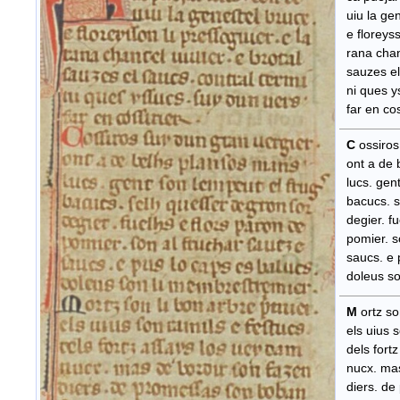
uiu la gen
e floreysso
rana chant
sauzes el 
ni ques y
​ far en cos
C
ossiros
ont a de 
lucs. gent
​ bacucs. 
degier. fu
pomier. so
saucs. e p
doleus so
M
ortz so
els uius s
dels fortz
nucx. mas
diers. de