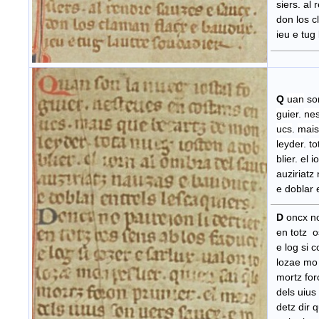
siers. al 
don los cl
ieu e tug 
Q
uan
so
guier
.
ne
ucs
.
mais
leyder
.
to
blier. el 
auziriatz
e doblar e
D
oncx no 
en totz os
e log si co
lozae mo p
mortz foro
dels uius 
detz dir q