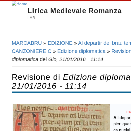
Lirica Medievale Romanza
LMR
MARCABRU
»
EDIZIONE
»
Al departir del brau te
Tu sei qui
CANZONIERE C
»
Edizione diplomatica
»
Revision
diplomatica
del
Gio, 21/01/2016 - 11:14
Revisione di
Edizione diploma
21/01/2016 - 11:14
ma
​
A
l depar
pier. quan
ca puejal 