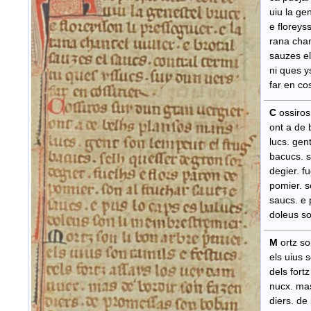
uiu la gen
e floreysso
rana chant
sauzes el 
ni ques y
​ far en cos
C
ossiros
ont a de 
lucs. gent
​ bacucs. 
degier. fu
pomier. so
saucs. e p
doleus so
M
ortz so
els uius s
dels fortz
nucx. mas
diers. de