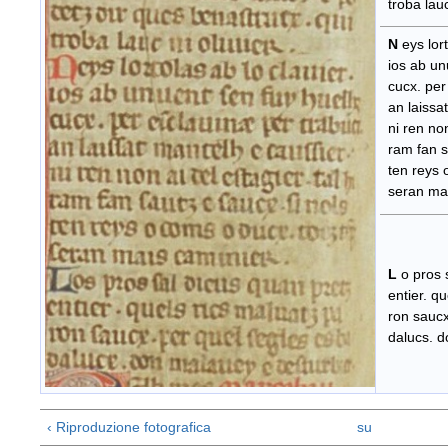
troba lauc 
N
eys lor
ios ab un
cucx. per 
an laissat
ni ren non 
ram fan sa
ten reys o
seran mai
L
o pros 
entier. qu
ron saucx.
dalucs. do
‹ Riproduzione fotografica
su