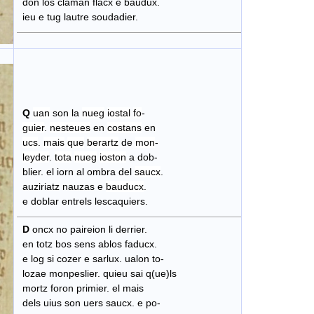
don los claman flacx e baudux.
ieu e tug lautre soudadier.
Q
uan
son la
nueg
iostal
fo
-
guier
.
nesteues
en
costans
en
ucs
.
mais
que
berartz
de
mon
-
leyder
.
tota
nueg
ioston
a dob-
blier. el iorn al ombra del
saucx
.
auziriatz nauzas e
bauducx
.
e doblar entrels lescaquiers.
D
oncx no paireion li derrier.
en totz bos sens ablos faducx.
e log si cozer e sarlux. ualon to-
lozae monpeslier. quieu sai q(ue)ls
mortz foron primier. el mais
dels uius son uers saucx. e po-