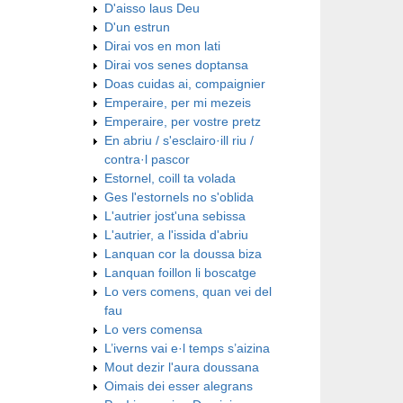
D'aisso laus Deu
D'un estrun
Dirai vos en mon lati
Dirai vos senes doptansa
Doas cuidas ai, compaignier
Emperaire, per mi mezeis
Emperaire, per vostre pretz
En abriu / s'esclairo·ill riu /
contra·l pascor
Estornel, coill ta volada
Ges l'estornels no s'oblida
L'autrier jost'una sebissa
L'autrier, a l'issida d'abriu
Lanquan cor la doussa biza
Lanquan foillon li boscatge
Lo vers comens, quan vei del
fau
Lo vers comensa
L’iverns vai e·l temps s’aizina
Mout dezir l'aura doussana
Oimais dei esser alegrans