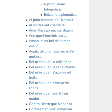
Riproduzione
fotografica
Edizione diplomatica
Al prim comens de l'ivernaill
Al so desviat chantaire
Amic Marcabrun, car digam
Ans que·l terminis verdei
Assatz m'es bel del temps
essug
Aujatz de chan com enans'e
meillura
Bel m'es quan la foilla fana
Bel m'es quan la rana chanta
Bel m'es quan s'azombra·l
treilla
Bel m'es quan s'esclarzis
l'onda
Bel m'es quan son li frug
madur
Contra l'ivern que s'enansa
Cortezamen voill comensar