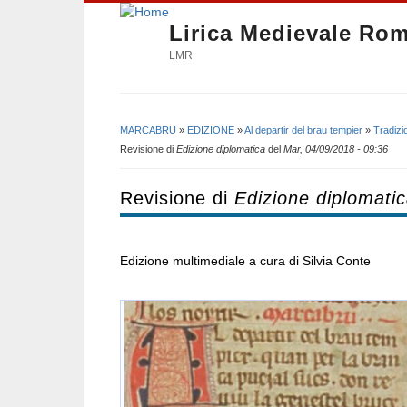
Lirica Medievale Ro
LMR
MARCABRU
»
EDIZIONE
»
Al departir del brau tempier
»
Tradizi
Tu sei qui
Revisione di
Edizione diplomatica
del
Mar, 04/09/2018 - 09:36
Revisione di
Edizione diplomati
Edizione multimediale a cura di Silvia Conte