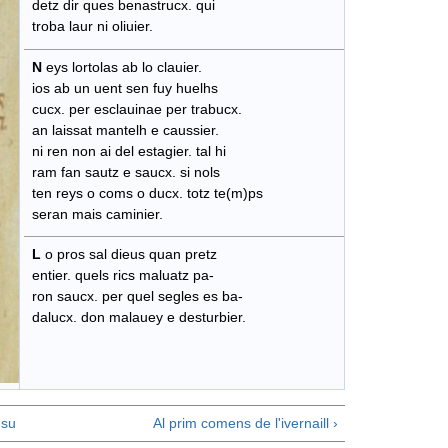
detz dir ques benastrucx. qui
troba laur ni oliuier.
N
eys lortolas ab lo clauier.
ios ab un uent sen fuy huelhs
cucx. per esclauinae per trabucx.
an laissat mantelh e caussier.
ni ren non ai del estagier. tal hi
ram fan sautz e saucx. si nols
ten reys o coms o ducx. totz te(m)ps
seran mais caminier.
L
o pros sal dieus quan pretz
entier. quels rics maluatz pa-
ron saucx. per quel segles es ba-
dalucx. don malauey e desturbier.
su
Al prim comens de l'ivernaill ›