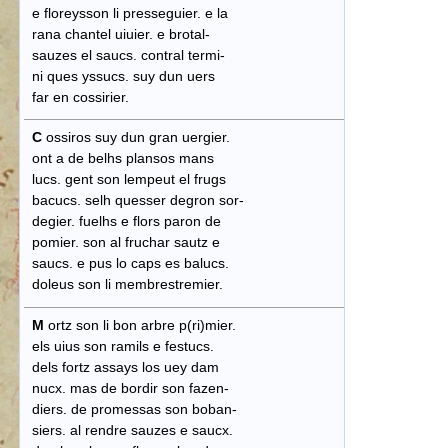
e floreysson li presseguier. e la
rana chantel uiuier. e brotal-
sauzes el saucs. contral termi-
ni ques yssucs. suy dun uers
​ far en cossirier.
C
ossiros suy dun gran uergier.
ont a de belhs plansos mans
lucs. gent son lempeut el frugs
​ bacucs. selh quesser degron sor-
degier. fuelhs e flors paron de
pomier. son al fruchar sautz e
saucs. e pus lo caps es balucs.
doleus son li membrestremier.
M
ortz son li bon arbre p(ri)mier.
els uius son ramils e festucs.
dels fortz assays los uey dam
nucx. mas de bordir son fazen-
diers. de promessas son boban-
siers. al rendre sauzes e saucx.