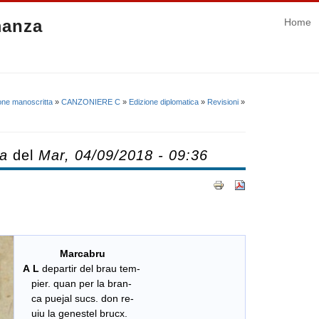
manza
Home
one manoscritta
»
CANZONIERE C
»
Edizione diplomatica
»
Revisioni
»
ca
del
Mar, 04/09/2018 - 09:36
Marcabru
​
A L
departir del brau tem-
pier. quan per la bran-
ca puejal sucs. don re-
uiu la genestel brucx.