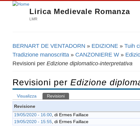
Lirica Medievale Romanza
LMR
BERNART DE VENTADORN
»
EDIZIONE
»
Tuih c
Tu sei qui
Tradizione manoscritta
»
CANZONIERE W
»
Edizi
Revisioni per
Edizione diplomatico-interpretativa
Revisioni per
Edizione diploma
Visualizza
Revisioni
(scheda attiva)
Schede primarie
Revisione
19/05/2020 - 16:00
, di
Ermes Faillace
19/05/2020 - 15:55
, di
Ermes Faillace