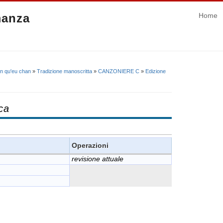
manza
Home
on qu'eu chan
»
Tradizione manoscritta
»
CANZONIERE C
»
Edizione
ca
Operazioni
revisione attuale