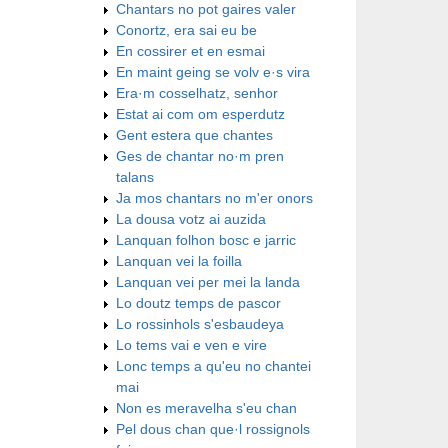
Chantars no pot gaires valer
Conortz, era sai eu be
En cossirer et en esmai
En maint geing se volv e·s vira
Era·m cosselhatz, senhor
Estat ai com om esperdutz
Gent estera que chantes
Ges de chantar no·m pren
talans
Ja mos chantars no m'er onors
La dousa votz ai auzida
Lanquan folhon bosc e jarric
Lanquan vei la foilla
Lanquan vei per mei la landa
Lo doutz temps de pascor
Lo rossinhols s'esbaudeya
Lo tems vai e ven e vire
Lonc temps a qu'eu no chantei
mai
Non es meravelha s'eu chan
Pel dous chan que·l rossignols