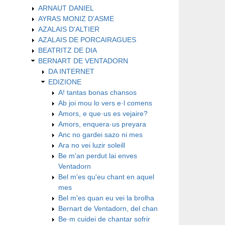
ARNAUT DANIEL
AYRAS MONIZ D'ASME
AZALAIS D'ALTIER
AZALAIS DE PORCAIRAGUES
BEATRITZ DE DIA
BERNART DE VENTADORN
DA INTERNET
EDIZIONE
A! tantas bonas chansos
Ab joi mou lo vers e·l comens
Amors, e que·us es vejaire?
Amors, enquera·us preyara
Anc no gardei sazo ni mes
Ara no vei luzir soleill
Be m'an perdut lai enves
Ventadorn
Bel m'es qu'eu chant en aquel
mes
Bel m'es quan eu vei la brolha
Bernart de Ventadorn, del chan
Be·m cuidei de chantar sofrir