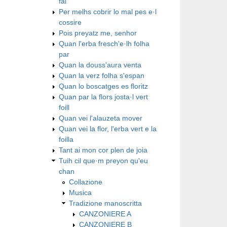
fai
Per melhs cobrir lo mal pes e·l
cossire
Pois preyatz me, senhor
Quan l'erba fresch'e·lh folha
par
Quan la douss'aura venta
Quan la verz folha s'espan
Quan lo boscatges es floritz
Quan par la flors josta·l vert
foill
Quan vei l'alauzeta mover
Quan vei la flor, l'erba vert e la
foilla
Tant ai mon cor plen de joia
Tuih cil que·m preyon qu'eu
chan
Collazione
Musica
Tradizione manoscritta
CANZONIERE A
CANZONIERE B