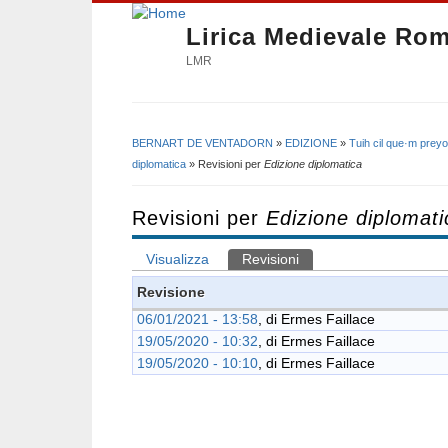
Lirica Medievale Ro
LMR
BERNART DE VENTADORN
»
EDIZIONE
»
Tuih cil que·m prey
Tu sei qui
diplomatica
» Revisioni per
Edizione diplomatica
Revisioni per
Edizione diplomati
Visualizza
Revisioni
(scheda attiva)
Schede primarie
Revisione
06/01/2021 - 13:58
, di
Ermes Faillace
19/05/2020 - 10:32
, di
Ermes Faillace
19/05/2020 - 10:10
, di
Ermes Faillace