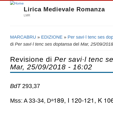
Lirica Medievale Romanza
LMR
MARCABRU
»
EDIZIONE
»
Per savi·l tenc ses do
Tu sei qui
di
Per savi·l tenc ses doptansa
del
Mar, 25/09/2018
Revisione di
Per savi·l tenc 
Mar, 25/09/2018 - 16:02
BdT
293,37
ᵃ
189, I 120-121, K 10
Mss: A 33-34, D