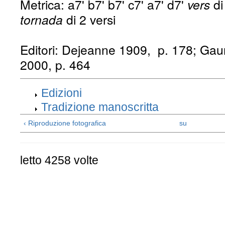
Metrica:
a7' b7' b7' c7' a7' d7'
vers
di
tornada
di 2 versi
Editori:
Dejeanne 1909, p. 178; Gaun
2000, p. 464
Edizioni
Tradizione manoscritta
‹ Riproduzione fotografica
su
letto 4258 volte