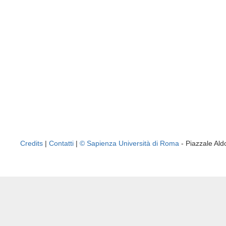
Credits
|
Contatti
|
© Sapienza Università di Roma
- Piazzale A