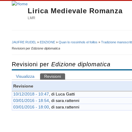
Lirica Medievale Romanza
LMR
JAUFRE RUDEL
»
EDIZIONE
»
Quan lo rossinhols el foillos
»
Tradizione manoscrit
Tu sei qui
Revisioni per
Edizione diplomatica
Revisioni per
Edizione diplomatica
Visualizza
Revisioni
(scheda attiva)
Schede primarie
Revisione
10/12/2018 - 10:47
, di
Luca Gatti
03/01/2016 - 18:54
, di
sara.rattenni
03/01/2016 - 18:00
, di
sara.rattenni