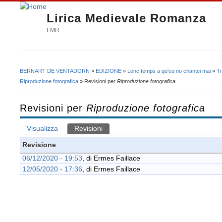
Lirica Medievale Romanza
LMR
BERNART DE VENTADORN
»
EDIZIONE
»
Lonc temps a qu'eu no chantei mai
»
Tr
Tu sei qui
Riproduzione fotografica
» Revisioni per
Riproduzione fotografica
Revisioni per
Riproduzione fotografica
Visualizza
Revisioni
(scheda attiva)
Schede primarie
Revisione
06/12/2020 - 19:53
, di
Ermes Faillace
12/05/2020 - 17:36
, di
Ermes Faillace