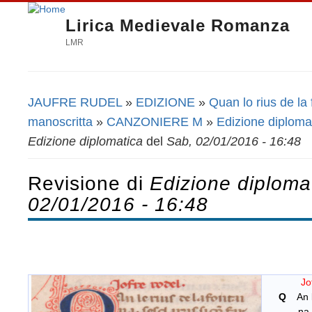
Lirica Medievale Romanza
LMR
JAUFRE RUDEL
»
EDIZIONE
»
Quan lo rius de la
Tu sei qui
manoscritta
»
CANZONIERE M
»
Edizione diploma
Edizione diplomatica
del
Sab, 02/01/2016 - 16:48
Revisione di
Edizione diploma
02/01/2016 - 16:48
Jo
Q
An le
na. sesc