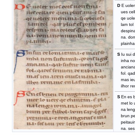
D
E uoler
ues cella
qe uolers
lam tol .
despina. 
na. don i
plainha
S
Iu sui d
inha non s
anciana. 
fol. qade
mas ieu 
ilhor rem
S
En es b
met lo ue
na lenga
brun per 
peitauina.
na. ses ia