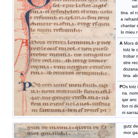
sol. e pa
tina. el r
e refrain
chantar ez
lo mieu r
A
Mors de
totz le co
trobar me
stre recl
dozana. d
tina. ab 
P
Os totz 
na. nom m
qar anc g
fon ni die
ni sarraz
gutz de
mor gaz