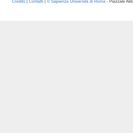
Credits
|
Contatti
|
© Sapienza Università di Roma
- Piazzale A