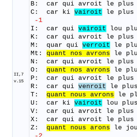
B: car qui
avroit
le plu
C: car ki
vairoit
le plus
-1
I: car qui
vairoit
lou plu
K: car qui avroit le plus 
M:
quar
qui
verroit
le
pl
Mt:
quant nos avrons
le plu
N: car qui avroit le plus 
O:
quant
nos avrons
le plu
II,7
P: car qui avroit le plus 
v.15
R: ​ car qui
venroit
le plus
T:
quant nous avrons
le pl
U: car ki
vairoit
lou plus
V: car qui avroit le plus 
X: car qui avroit le plus 
Z:
quant
nous
arons
le j
-2