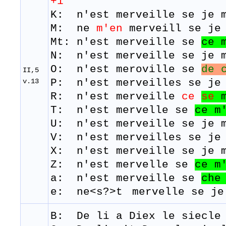
+1
K: n'est merveille se je m
M: ne
m'en
merveill
se j
e
Mt: n'est merveille se
ce 
N: n'est merveille se je m
O: n'est meroville se
de 
II,5
v.13
P: n'est merveilles se je 
R: n'est merveille
ce
se
T: n'est
mervelle
se
ce
m
U: n'est merveille se je m
V: n'est merveilles se je
X: n'est merveille se je m
Z: n'est mervelle se
ce
m
a: n'est merveille se
che
e: ne<s?>t
mervelle se je
B: De
li
a
Diex
le
siecle