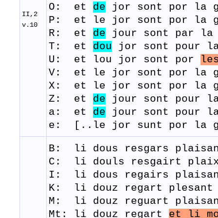
O: et
de
jor sont por la 
II,2
P: et le jor sont por la g
v.10
R: et
de
j
our
sont
par la
T: et
dou
j
or
sont
pour
la
U: et lou jor sont por
le
V: et le jor sont por la g
X: et le jor sont por la g
Z: et
de
jour sont pour la
a: et
de
jour sont pour la
e: [..le jor sunt por l
B: li
dous
resgars
plaisa
C: li douls resgairt plaix
I: li dous regairs plaisan
K: li douz regart plesant 
M:
li
douz
reguart
plaisa
Mt: li douz regart
et li m