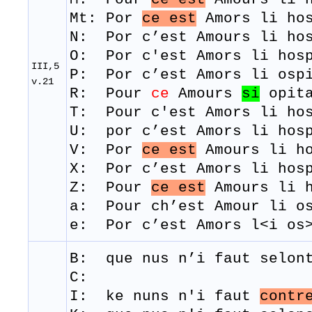
Mt:
Por
ce est
Amors li ho
N: Por c’est Amours li hos
​O: Por c'est Amors li hos
III,5
​P: Por c’est Amors li osp
v.21
R: Pour
ce
Amours
si
opit
T: Pour
c'est
Am
ors
li
ho
U: por c’est Amors li hosp
V: Por
ce est
Amours li ho
X: Por c’est Amors li hosp
Z: Pour
ce est
Amours li h
a: Pour ch’est Amour li o
e: Por c’est Amors
l<i os
B: que
nus
n’i
faut
selon
C:
I: ke nuns n'i faut
contr