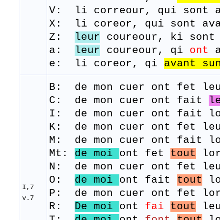
V: li correour, qui sont a
X: li coreor, qui sont av
Z:
leur
coureour, ki sont 
a:
leur
coureour, qi
ont
a
e: li coreor, qi
avant su
B: de
mon
cuer
ont
fet
le
C: de mon cuer ont fait
l
I: de mon cuer ont fait lo
K: de mon cuer ont fet leu
M: de
mon
cuer
ont
fait
l
Mt:
de moi
ont fet
tout
lor
N: de mon cuer ont fet leu
O:
de moi
ont fait
tout
lo
I,7
P: de mon cuer ont fet lor
v.7
​R:
De moi
ont
fai
tout
le
T:
de moi
ont
font
tout
l