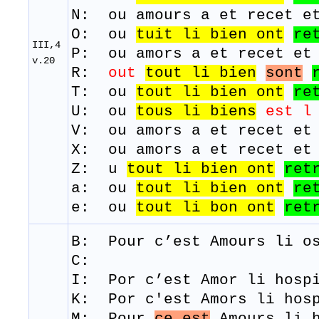
N: ou amours a et recet e
O: ou
tuit
li
bien
ont
re
III,4
P: ou amors a et recet et
v.20
R:
out
tout
li
bien
sont
T: ou
tout
li
bien
ont
re
U: ou
tous
li
biens
est l
V: ou amors a et recet et
X: ou amors a et recet et
Z: u
tout
li
bien ont
ret
a: ou
tout li bien ont
re
e: ou
tout li bon ont
ret
B: Pour
c’est
A
mours
li
o
C:
I: Por c’est Amor li hosp
K: Por c'est Amors li hosp
M: Pour
ce est
Amours
li