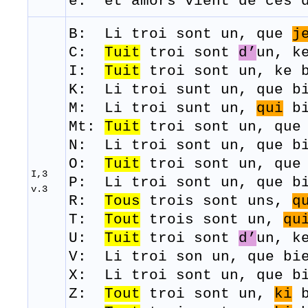
e: et amors vient de ces 
B: Li troi
sont
un,
que
j
C:
Tuit
troi sont
d’
un, k
I:
Tuit
troi
sont
un,
ke
K: Li
troi
sunt
un,
que
b
M: Li
troi
sunt
un,
qui
bi
Mt:
Tuit
troi sont un, que 
N: Li
troi
sont
un,
que
b
O:
Tuit
troi
sont
un,
que
I,3
P: Li
troi
sont
un,
que
b
v.3
R:
Tous
trois
sont
uns
,
q
T:
Tout
trois
sont
un,
qu
U:
Tuit
troi
sont
d’
un,
k
V: Li
troi
son un,
que
bi
X: Li
troi
sont
un,
que
b
Z:
Tout
troi
sont
un,
ki