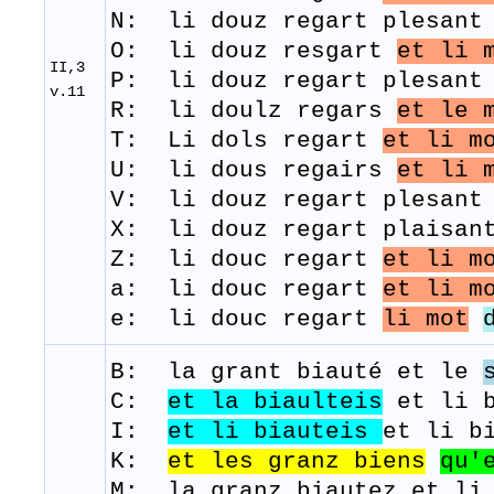
N: li douz regart plesant 
O: li douz resgart
et li 
II,3
P: li douz regart plesant 
v.11
R: ​ li doulz regars
et le 
T: Li
dols
regart
et li m
U: li dous regairs
et li 
V: li douz regart plesant 
X: li douz regart plaisant
Z: li douc regart
et li m
a: li douc regart
et li m
e: li douc regart
li mot
B: la grant
biauté
et le
C:
et la biaulteis
et li b
I:
et li
biauteis
et li b
K:
et les granz
biens
qu'
M: la granz biautez et li