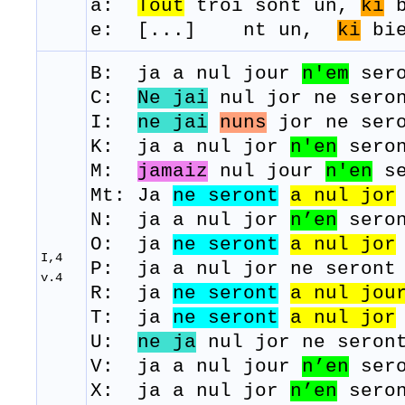
a:
Tout
troi sont un,
ki
b
e: [
...] nt un,
ki
bi
B: j
a
a
nul
j
our
n'em
ser
C:
Ne jai
nul jor ne sero
I:
ne jai
nuns
jor
ne
ser
K: j
a
a
nul
j
or
n'en
sero
M:
jamaiz
nul
j
our
n'en
s
Mt: Ja
ne seront
a nul jor
N: j
a
a
nul
j
or
n’en
sero
O: ja
ne seront
a
nul
jor
I,4
P: j
a
a
nul
j
or
ne s
eront
v.4
R: ja
ne seront
a
nul
j
ou
T: ja
ne seront
a
nul
j
or
U:
ne ja
nul
j
or
ne
seron
V: j
a
a
nul
j
our
n’en
ser
X: j
a
a
nul
j
or
n’en
sero