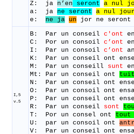
Z: ja
n’en
seront
a
nul
j
a: ja
ne seront
a nul jou
e:
ne ja
un
jor ne seront 
B: Par un
conseil
c'ont
e
C:
Por un consoil
c’ont
en
I: Par un
consoil
c’ont
a
K: Par un
conseil
ont
ens
​M: Par un
conseill
sunt
e
Mt:
Par un conseil ont
tui
N: Par un conseil ont ens
O: Par un consoil ont ensa
I,5
P: Par un conseil ont ense
v.5
R: Par un conseil
sont
to
​T: Por un
consel
ont
tout
U: par un consoil ont
ant
V: Par un conseil ont ensa