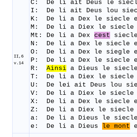
C: De li ait Deus le siecl
I: De li ait Deus lou siec
K: De li a Dex le siecle e
M: De
li
a
Diex
le
siecle
Mt: De li a Dex
cest
siecle
N: De li a Dex le siecle e
O: De li a Dex le siegle e
II,6
P: De li a Dex le siecle e
v.14
R:
Ainsi
a Dieus le siecle
​T: De
li
a
Diex
le
siecle
U: De lei ait Deus lou sie
V: De li a Diex le siecle 
X: De li a Dex le siecle e
Z: De li a Diex le siecle 
a: De li a Dieus le siecl
e: De li a Dieus
le mont
e