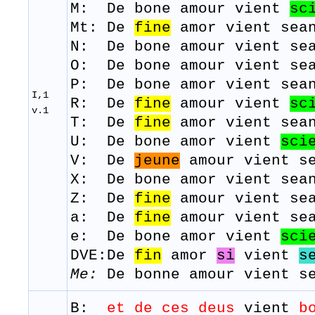
M: De bone amour
vient
sc
Mt: De
fine
amor vient sean
N: De bone amour
vient
se
O: De bone amour
vient
se
P: De bone amor
vient
sea
I,1
R: De
fine
amour
vient
sc
v.1
​T:
De
fine
amor
vient
sea
U: De bone amor
vient
sci
​V: De
jeune
amour
vient
s
X: De bone amor
vient
sea
Z: De
fine
amour
vient
se
a: De
fine
amour vient se
e: De bone amor vient
sci
DVE:De
fin
amor
si
vient
s
Me:
De bonne amour vient s
B:
et de
ces
deus
vient
b