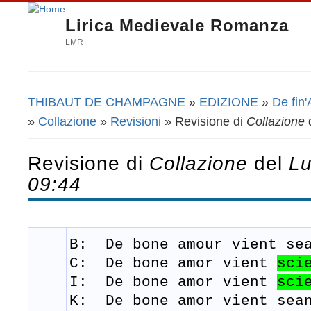
Lirica Medievale Romanza
LMR
THIBAUT DE CHAMPAGNE
»
EDIZIONE
»
De fin'
Tu sei qui
»
Collazione
»
Revisioni
» Revisione di
Collazione
Revisione di
Collazione
del
Lu
09:44
B: De bone amour
vient
se
C:
De bone amor vient
sci
I: De bone amor
vient
sci
K: De bone amor
vient
sea