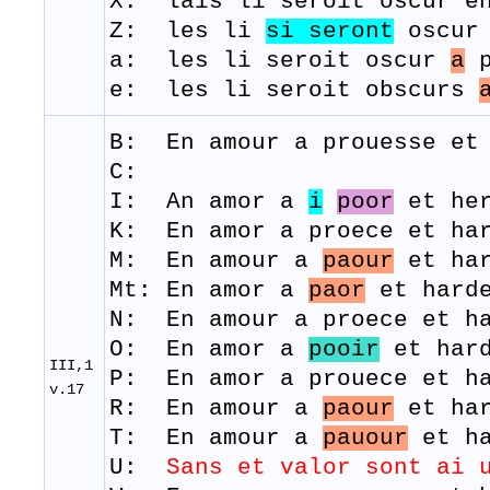
X: lais li seroit oscur en
Z: les li
si seront
oscu
a: les li seroit oscur
a
p
e: les li seroit obscurs
B: En amour a
prouesse
e
C:
I: An amor a
i
poor
et her
K: En amor a proece et ha
M: En amour a
paour
et
ha
Mt: En amor a
paor
et harde
N: En amour a proece et ha
O: En amor a
pooir
et hard
III,1
P: En amor a prouece et ha
v.17
R: En amour a
paour
et h
a
T: En amour a
pauour
et
h
U:
Sans et valor sont ai 