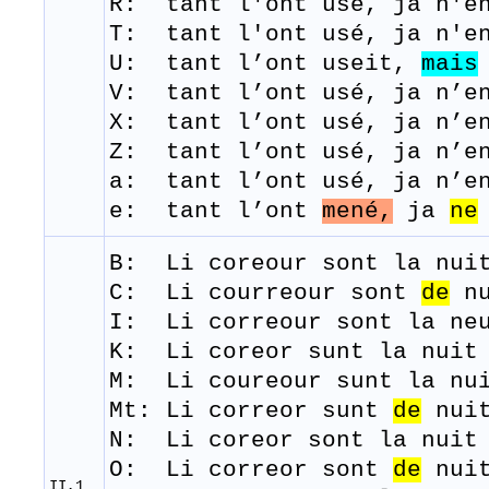
R:
tant
l'ont
usé,
j
a
n'e
T: tant
l'ont
usé,
j
a
n'e
U: tant l’ont useit,
mais
V: tant l’ont usé, ja n’en
X: tant l’ont usé, ja n’en
Z: tant l’ont usé, ja n’en
a: tant l’ont usé, ja n’en
e: tant l’ont
mené,
ja
ne
B: Li
coreour
sont
la
nui
C:
Li courreour sont
de
nu
I: Li correour sont la ne
K: Li coreor sunt la nuit 
M: Li
coureour
sunt
la
nu
Mt:
Li correor sunt
de
nuit
N: Li coreor sont la nuit 
​O: Li correor sont
de
nuit
II,1