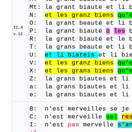
Mt: la grant biaute et li 
N:
et les granz
biens
qu’
O: la grant beauté et li b
II,4
P: la grant biauté
o
les
b
v.12
R: la grant biauté et le b
T: la
grans
beaute
et
li
U:
et li
biateis
et li bi
V:
et les granz
biens
qu’
​X:
et les grans
biens
qu’
Z: la grans biautes et li 
a: la grans biautes et li
e: la grans biautes et li 
B: n'est
merveilles
se j
e
C: n'est merveille
sel
re
I: n'est
pas
mervelle
s’a