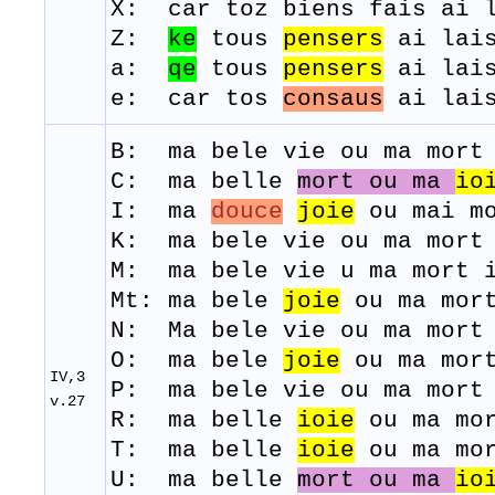
X: car toz biens fais ai 
Z:
ke
tous
pensers
ai lai
a:
qe
tous
pensers
ai lai
e: car tos
consaus
ai lais
B: ma
bele
vi
e
ou
ma
mort
C: ma belle
mort ou ma
io
I: ma
douce
joie
ou mai mo
K: ma bele vie ou ma mort 
M: ma
bele
vie u ma
mort
Mt: ma bele
joie
ou ma mor
N: Ma bele vie ou ma mort 
O: ma bele
joie
ou ma mort
IV,3
P: ma
bele
vie
ou
ma
mort
v.27
R: ma belle
ioie
ou
ma
mo
T: ma belle
ioie
ou
ma
mo
U: ma belle
mort ou ma
io