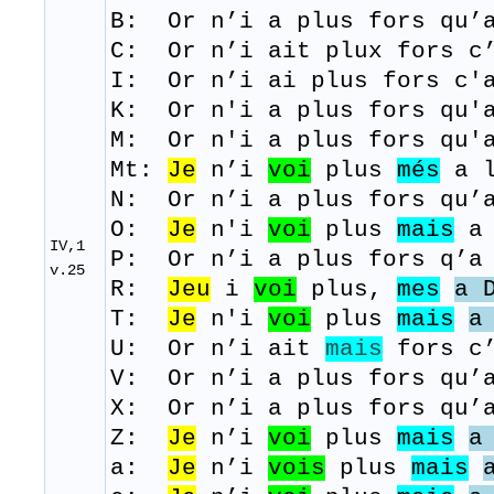
B: Or
n’i
a plus
fors
qu’
C:
Or n’i ait plux fors c
I: Or n’i ai plus fors c'
K: Or n'i a plus fors qu'a
M: Or
n'i
a plus
fors
qu'
Mt:
Je
n’i
voi
plus
més
a l
N: Or n’i a plus fors qu’a
O:
Je
n'i
voi
plus
mais
a 
IV,1
P: Or n’i a plus fors q’a 
v.25
R:
Jeu
i
voi
plus,
mes
a 
T:
Je
n'i
voi
plus
mais
a
U: Or n’i ait
mais
fors c’
V: Or n’i a plus fors qu’a
​X: Or n’i a plus fors qu’
Z:
Je
n’i
voi
plus
mais
a
a:
Je
n’i
vois
plus
mais