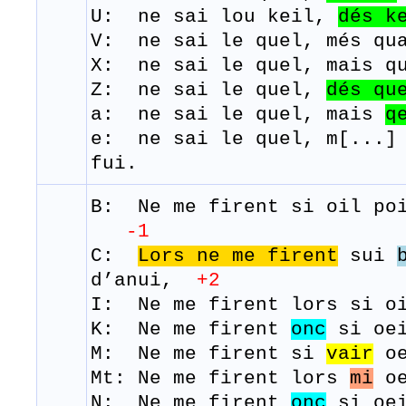
U: ne sai lou keil,
dés
k
V: ne sai le quel, més qua
X: ne sai le quel, mais qu
Z: ne sai le quel,
dés
qu
a: ne sai le quel, mais
q
e: ne sai le quel, m[...] 
fui.
B: Ne me
firent
si oil po
-1
C:
Lors ne me firent
sui
d’anui,
+2
I: Ne me firent lors si oi
K: Ne me firent
onc
si oei
M: Ne me
firent
si
vair
o
Mt: Ne me firent lors
mi
oe
N: Ne me firent
onc
si oei