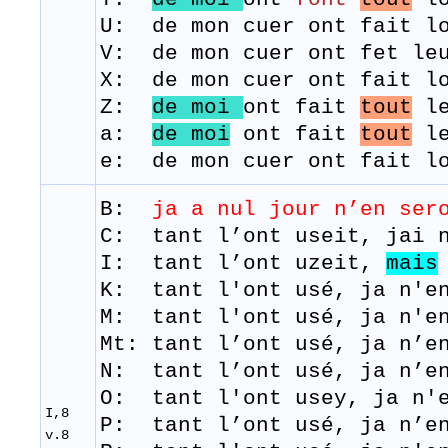
​U: de mon cuer ont fait l
​V: de mon cuer ont fet le
X: de mon cuer ont fait lo
Z:
de moi
ont fait
tout
le
a:
de moi
ont fait
tout
le
e: de mon cuer ont fait lo
B:
ja a nul jour
n’en
ser
C: tant l’ont useit, jai n
I: tant l’ont uzeit,
mais
K: tant l'ont usé, ja n'en
M:
tant
l'ont
usé,
j
a
n'e
Mt: tant l’ont usé, ja n’e
N: tant l’ont usé, ja n’en
O: tant l'ont usey, ja n'e
I,8
P: tant l’ont usé, ja n’en
v.8