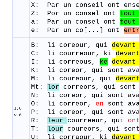
​X: Par un conseil ont ens
Z: Por un consel ont
tou
a: Par un consel ont
tout
e: Par un co[...] ont
ent
B: li
coreour,
qui
devan
C: li courreour, ki
devan
I: li correous,
ke
devant
K: li coreor, qui sont av
M:
li
coureour,
qui
devan
Mt:
lor
correors, qui sont 
N: li coreor, qui sont av
O: li correor,
en
sont ava
I,6
P: li coreor, qui sont av
v.6
R: ​
leur
courreeur, qui
on
T:
lour
coureors,
qui
son
U: li corraour, ki
davant