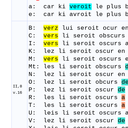
a: car ki
veroit
le plus b
e: car ki avroit le plus 
B:
verz
lui
seroit
ocur
en
C:
vers
li seroit obscur
I:
vers
li seroit oscurs 
K: lez li seroit oscur en 
M:
vers
li
seroit
oscurs
e
Mt: les li seroit obscurs
N: lez li seroit oscur en 
O: lez li seroit obcurs
d
II,8
P: lez li seroit oscur
de
v.16
R: les li seroit oscurs
a
T: les
li
seroit
oscurs
a
U: leis li seroit oscurs a
V: lez li seroit oscur
de