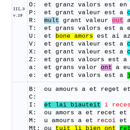
O: et granz valors est e
III,3
P: et grant valeur est a
v.19
R:
mult
grant
valeur
out
a
T: et
grans
valors
est
a 
U: et
bone
amors
est ai az
V: et grant valeur est a
X: et grant valeur est a
Z: et grans valours est a 
a: et grans valor
ont
a eu
e: et grant valors est a
B: ou amours a et
reget
e
C:
I:
et lai biauteit
i rece
K: ou amors a et recet et
M: u amours a et
recoi
e
Mt: ou
tuit li bien ont
re