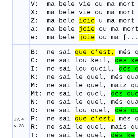
V: ma bele vie ou ma mort 
​X: ma bele vie ou ma mort
Z: ma bele
ioie
u ma mort 
a: ma bele
joie
ou ma mort
e: ma bele
joie
ou ma [...
B: ne
sai
que
c’est,
més
C: ne sai lou keil,
dés k
I: ne sai lou queil,
dés
K: ne sai le quel, més qua
M: ne
sai
le
quel,
maiz
q
Mt: ne sai le quel,
dés qu
N: ne sai le quel, més qu
O: ne sai lou quel,
dés
q
P: ne
sai
que
c’est,
més
IV,4
v.28
R: ne
sai
le quel,
mais
q
T: ne
sai
le
quel,
dés
ke