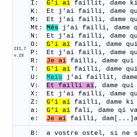
I:
G’i
ai
faillit, dame ki
K: Et j'ai failli, dame qu
M: Et j
'ai
failli
, dame 
Mt:
Més
j’ai failli, dame q
N: Et j'ai failli, dame qu
O:
G'i
ai
failli, dame qui
III,7
P: Et j'ai failli, dame qu
v.23
R:
Je ai
failli
, dame qui
T:
G'i
ai
failli,
dame qu
U:
Mais
j'ai faillit, dame
V:
Et failli ai
, dame qui
X: Et j'ai failli, dame qu
Z:
G’i
ai
failli, dame ki 
a:
G’i ai
fali, dame qi va
e:
Je ai
failli, dam[...]a
B: a
vostre
ostel
,
si
ne