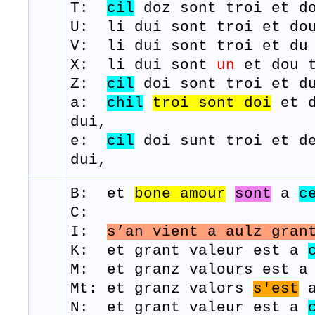
T:
cil
doz
sont
troi et
d
U: li dui sont troi et dou
V: li dui sont troi et du 
X: li dui sont
un
et dou t
Z:
cil
doi sont troi et du
a:
chil
troi sont doi
et 
dui,
e:
cil
doi sunt troi et de
dui,
B: et
bone amour
sont
a
c
C:
I:
s’an vient a aulz
gran
K: et grant valeur est a
M: et
granz
valours
est
Mt: et granz valors
s'est
a
N: et grant valeur est a