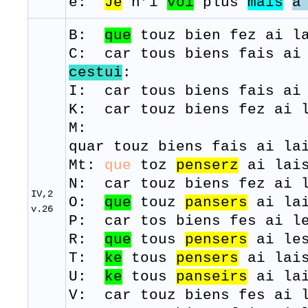
e:
Je
n’i
voi
plus
mais
a
B:
que
touz
bien
fez
ai
la
C: car tous biens fais ai 
cestui
:
I: car tous biens fais ai 
K: car touz biens fez ai l
M:
quar
touz
biens
fais
ai
la
Mt:
que
toz
penserz
ai lai
N: car touz biens fez ai l
IV,2
O:
que
touz
pansers
ai la
v.26
P: car tos biens fes ai le
R:
que
tous
pensers
ai
le
T:
ke
tous
pensers
ai
lai
U:
ke
tous
panseirs
ai la
V: car touz biens fes ai 