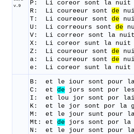
​P: Li coreor sont la nuit
v.9
R: Li
coureeur
sont
de
nu
T: Li
coureour
sont
de
nu
U: Li correours sont
de
nu
​V: Li correor sont la nui
X: Li coreor sunt la nuit 
Z: Li coureour sont
de
nui
a: Li coureour sont
de
nui
e: Li coreor sunt la nuit 
B: et le
iour
sont
pour l
C: et
de
jors sont por les
I: et lou jor sont por lai
K: et le jor sont por la g
M: et le j
our
sunt
pour l
Mt: et
de
jors sont por la 
N: et le jour sont pour la