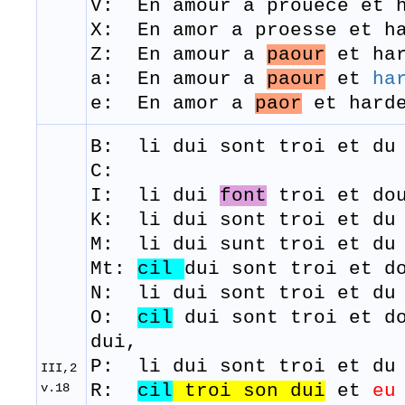
V: En amour a prouece et h
​X: En amor a proesse et h
Z: En amour a
paour
et har
a: En amour a
paour
et
ha
e: En amor a
paor
et hard
B: li
dui
sont
troi
et du
C:
I: li dui
font
troi et dou
K: li dui sont troi et du 
M:
li
dui
sunt
troi
et du
Mt:
cil
dui sont troi et 
N: li dui sont troi et du 
O:
cil
dui sont troi et do
dui,
P: li dui sont troi et du 
III,2
v.18
R:
cil
troi son dui
et
eu