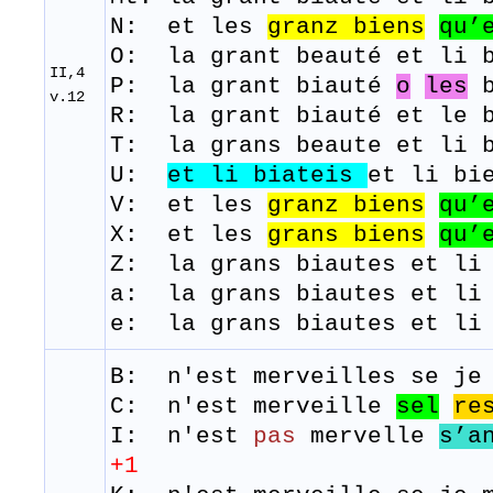
N: et les
granz
biens
qu’
O: la grant beauté et li b
II,4
P: la grant biauté
o
les
b
v.12
R: la grant biauté et le b
T: la
grans
beaute
et
li
U:
et li
biateis
et li bi
V: et les
granz
biens
qu’
​X: et les
grans
biens
qu’
Z: la grans biautes et li 
a: la grans biautes et li
e: la grans biautes et li
B: n'est
merveilles
se j
e
C: n'est merveille
sel
re
I: n'est
pas
mervelle
s’a
+1