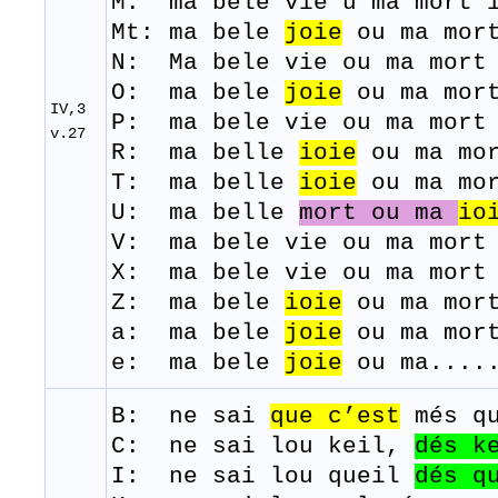
M: ma
bele
vie u ma
mort
Mt: ma bele
joie
ou ma mor
N: Ma bele vie ou ma mort 
O: ma bele
joie
ou ma mort
IV,3
P: ma
bele
vie
ou
ma
mort
v.27
R: ma belle
ioie
ou
ma
mo
T: ma belle
ioie
ou
ma
mo
U: ma belle
mort ou ma
io
V: ma bele vie ou ma mort 
​X: ma bele vie ou ma mort
Z: ma bele
ioie
ou ma mort
a: ma bele
joie
ou ma mort
e: ma bele
joie
ou ma.....
B: ne
sai
que
c’est
més
q
C: ne sai lou keil,
dés k
I: ne sai lou queil
dés
q