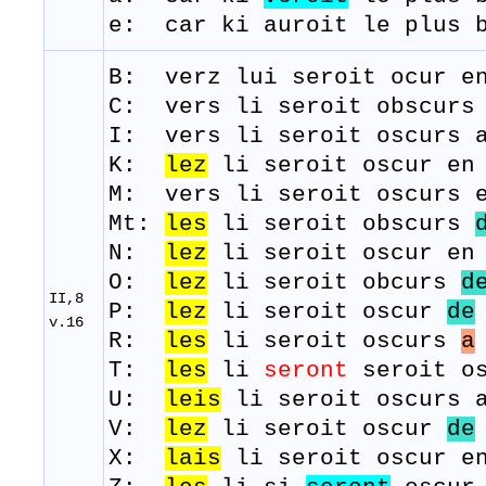
e: car ki auroit le plus 
B: verz
lui
seroit
ocur
en
C: vers li seroit obscur
I: vers li seroit oscurs 
K:
lez
li seroit oscur en 
M:
vers
li
seroit
oscurs
e
Mt:
les
li seroit obscurs
N:
lez
li seroit oscur en 
O:
lez
li seroit obcurs
d
II,8
P:
lez
li seroit oscur
de
v.16
R:
les
li seroit oscurs
a
T:
les
li
seront
seroit
o
U:
leis
li seroit oscurs a
V:
lez
li seroit oscur
de
X:
lais
li seroit oscur en