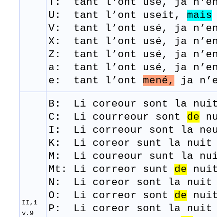
T: tant
l'ont
usé,
j
a
n'e
U: tant l’ont useit,
mais
V: tant l’ont usé, ja n’en
X: tant l’ont usé, ja n’en
Z: tant l’ont usé, ja n’en
a: tant l’ont usé, ja n’en
e: tant l’ont
mené,
ja n’e
B: Li
coreour
sont
la
nui
C:
Li courreour sont
de
nu
I: Li correour sont la ne
K: Li coreor sunt la nuit 
M: Li
coureour
sunt
la
nu
Mt:
Li correor sunt
de
nuit
N: Li coreor sont la nuit 
​O: Li correor sont
de
nuit
II,1
​P: Li coreor sont la nuit
v.9