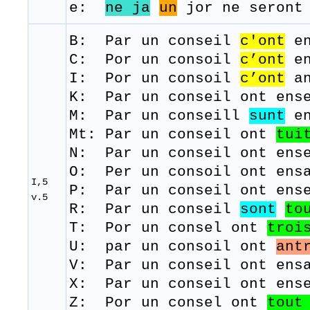
e:
ne ja
un
jor ne seront 
B: Par un
conseil
c'ont
e
C:
Por un consoil
c’ont
en
I: Por un
consoil
c’ont
a
K: Par un
conseil
ont
ens
​M: Par un
conseill
sunt
e
Mt:
Par un conseil ont
tui
N: Par un conseil ont ens
O: Per un consoil ont ensa
I,5
P: Par un conseil ont ense
v.5
R: Par un conseil
sont
to
​T: Por un
consel
ont
troi
U: par un consoil ont
ant
V: Par un conseil ont ensa
​X: Par un conseil ont ens
Z: Por un consel ont
tou