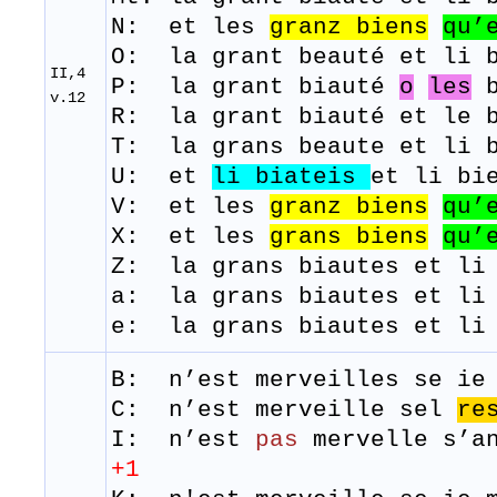
N: et les
granz
biens
qu’
O: la grant beauté et li b
II,4
P: la grant biauté
o
les
b
v.12
R: la grant biauté et le b
T: la
grans
beaute
et
li
U: et
li
biateis
et li bi
V: et les
granz
biens
qu’
​X: et les
grans
biens
qu’
Z: la grans biautes et li 
a: la grans biautes et li
e: la grans biautes et li
B: n’est
merveilles
se
ie
C: n’est merveille sel
re
I: n’est
pas
mervelle s’
+1