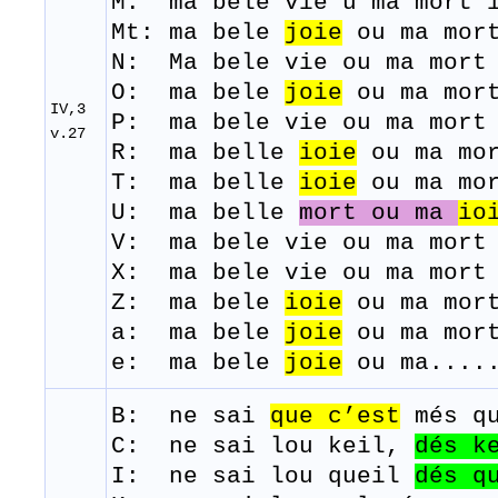
M: ma
bele
vie u ma
mort
Mt: ma bele
joie
ou ma mor
N: Ma bele vie ou ma mort 
O: ma bele
joie
ou ma mort
IV,3
P: ma
bele
vie
ou
ma
mort
v.27
R: ma belle
ioie
ou
ma
mo
T: ma belle
ioie
ou
ma
mo
U: ma belle
mort ou ma
io
V: ma bele vie ou ma mort 
​X: ma bele vie ou ma mort
Z: ma bele
ioie
ou ma mort
a: ma bele
joie
ou ma mort
e: ma bele
joie
ou ma.....
B: ne
sai
que
c’est
més
q
C: ne sai lou keil,
dés k
I: ne sai lou queil
dés
q