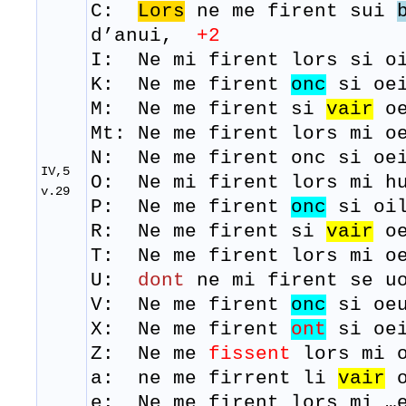
C:
Lors
ne me firent sui
d’anui,
+2
I: Ne mi firent lors si oi
K: Ne me firent
onc
si oei
M: Ne me
firent
si
vair
o
Mt: Ne me firent lors mi o
N: Ne me firent onc si oei
IV,5
O: Ne mi firent lors mi h
v.29
P: Ne me firent
onc
si oil
R: Ne me
firent
si
vair
o
T: Ne me
firent
lors
mi
o
U:
dont
ne mi firent se uo
V: Ne me firent
onc
si oeu
X: Ne me firent
ont
si oei
Z: Ne me
fissent
lors mi o
a: ne me firrent li
vair
o
e: Ne me firent lors mi …e