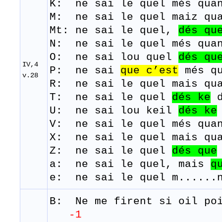
K: ne sai le quel més quan
M: ne
sai
le
quel
maiz
qu
Mt: ne sai le quel,
dés qu
N: ne sai le quel més qua
O: ne sai lou quel
dés
qu
IV,4
P: ne
sai
que
c’est
més
q
v.28
R: ne
sai
le quel
mais
qu
T: ne
sai
le
quel
dés
ke
U: ne sai lou keil
dés
ke
V: ne sai le quel més quan
X: ne sai le quel mais qua
Z: ne sai le quel
dés
que
a: ne sai le quel, mais
q
e: ne sai le quel m......n
B: Ne me
firent
si
oil po
-1