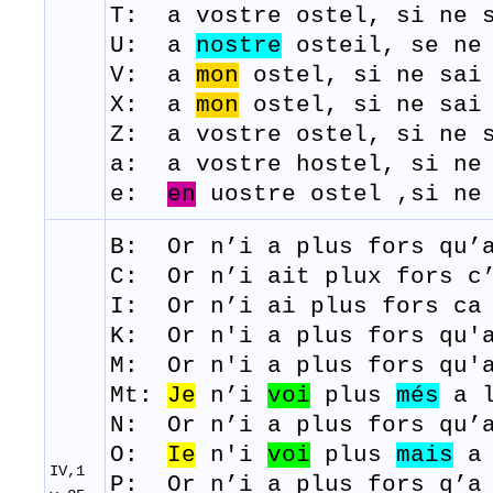
T: a
vostre
ostel,
si
ne
U: a
nostre
osteil, se ne 
V: a
mon
ostel, si ne sai 
X: a
mon
ostel, si ne sai 
Z: a vostre ostel, si ne s
a: a vostre hostel, si ne 
e:
en
uostre ostel ,si ne 
B: Or
n’i
a plus
fors
qu’
C:
Or n’i ait plux fors c
I: Or n’i ai plus fors ca
K: Or n'i a plus fors qu'a
M: Or
n'i
a plus
fors
qu'
Mt:
Je
n’i
voi
plus
més
a l
N: Or n’i a plus fors qu’a
O:
Ie
n'i
voi
plus
mais
a 
IV,1
P: Or n’i a plus fors q’a 