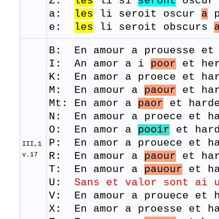
Z:
les
li si
seront
oscu
a:
les
li seroit oscur
a
p
e:
les
li seroit obscurs
B: En amour a
prouesse
e
I: An amor a i
poor
et her
K: En amor a proece et ha
M: En amour a
paour
et
ha
Mt: En amor a
paor
et harde
N: En amour a proece et ha
O: En amor a
pooir
et hard
P: En amor a prouece et ha
III,1
v.17
R: En amour a
paour
et h
a
T: En amour a
pauour
et
h
U:
Sans et valor sont ai 
V: En amour a prouece et h
​X: En amor a proesse et h