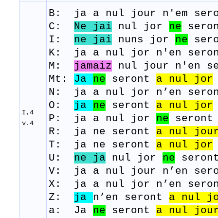
B: j
a
a
nul
j
our
n'em
ser
C:
Ne jai
nul jor
ne
seron
I:
ne jai
nuns
jor
ne
ser
K: j
a
a
nul
j
or
n'en
sero
M:
jamaiz
nul
j
our
n'en
s
Mt:
Ja
ne
seront
a nul jor
N: j
a
a
nul
j
or
n’en
sero
O:
ja
ne
seront
a
nul
jor
I,4
P: j
a
a
nul
j
or
ne
seront
v.4
R: j
a
ne
seront
a
nul
j
ou
T: ja ne
seront
a
nul
j
or
U:
ne ja
nul
j
or
ne
seron
V: j
a
a
nul
j
our
n’en
ser
X: j
a
a
nul
j
or
n’en
sero
Z:
ja
n’en
seront
a
nul
j
a: Ja
ne
seront
a nul jou