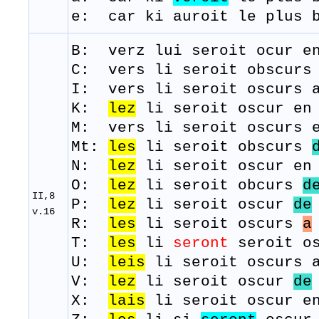
e: car ki auroit le plus 
B: verz
lui
seroit
ocur
en
C: vers li seroit obscur
I: vers li seroit oscurs 
K:
lez
li seroit oscur en 
M:
vers
li
seroit
oscurs
e
Mt:
les
li seroit obscurs
N:
lez
li seroit oscur en 
O:
lez
li seroit obcurs
d
II,8
P:
lez
li seroit oscur
de
v.16
R:
les
li seroit oscurs
a
T:
les
li
seront
seroit
o
U:
leis
li seroit oscurs a
V:
lez
li seroit oscur
de
X:
lais
li seroit oscur en