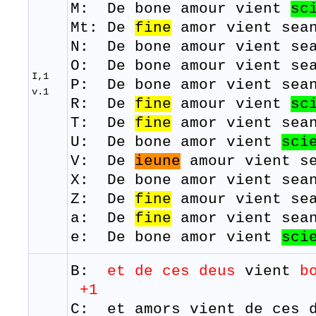
M: De bone amour
vient
sc
Mt: De
fine
amor vient sean
N: De bone amour
vient
se
O: De bone amour
vient
se
I,1
P: De bone amor
vient
sea
v.1
R: De
fine
amour
vient
sc
​T:
De
fine
amor
vient
sea
U: De bone amor
vient
sci
​V: De
ieune
amour
vient
s
X: De bone amor
vient
sea
Z: De
fine
amour
vient
se
a: De
fine
amor vient sea
e: De bone amor vient
sci
B:
et de
ces
deus
vient
b
+1
C: et amors vient de ces d