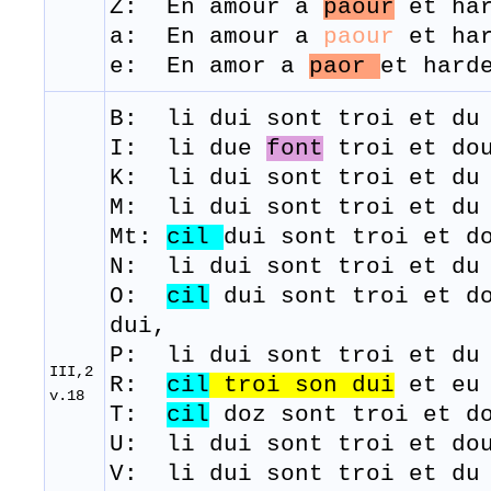
Z: En amour a
paour
et har
a: En amour a
paour
et ha
e: En amor a
paor
et hard
B: li
dui
sont
troi
et du
I: li due
font
troi et dou
K: li dui sont troi et du 
M:
li
dui
sont
troi
et du
Mt:
cil
dui sont troi et d
N: li dui sont troi et du 
O:
cil
dui sont troi et do
dui,
P: li dui sont troi et du 
III,2
R:
cil
troi son dui
et
eu
v.18
T:
cil
doz
sont
troi et
d
U: li dui sont troi et dou
V: li dui sont troi et du 