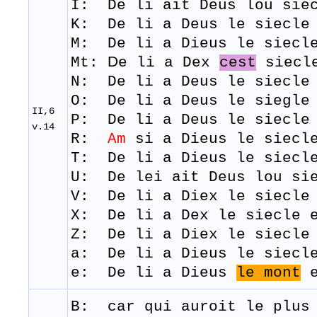
I: De li ait Deus lou siec
K: De li a Deus le siecle 
M: De
li
a
Dieus
le
siecl
D
Mt:
e li a Dex
cest
siecle
N: De li a Deus le siecle 
O: De li a Deus le siegle 
II,6
P: De li a Deus le siecle 
v.14
R:
Am
si a Dieus le siecle
​T: De
li
a
Dieus
le
siecl
U: De lei ait Deus lou sie
V: De li a Diex le siecle 
X: De li a Dex le siecle e
Z: De li a Diex le siecle 
a: De li a Dieus le siecl
e: De li a Dieus
le mont
e
B: car qui
auroit
le plu