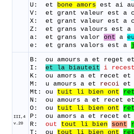
U: et
bone
amors
est ai au
V: et grant valeur est a c
X: et grant valeur est a c
Z: et grans valours est 
a: et grans valor
ont
a
e
e: et grans valors est a
B: ou amours a et
reget
e
I:
et la biauteit
i reces
K: ou amors a et recet et
M: u amours a et
recoi
e
Mt: ou
tuit li bien ont
re
N: ou amours a et recet e
O: ou
tuit
li
bien
ont
re
P: ou amors a et recet et
III,4
v.20
R:
out
tout
li
bien
sont
T: ou
tout
li
bien
ont
re