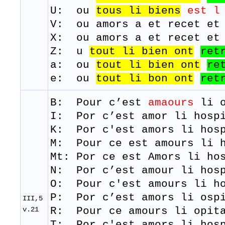
U: ou
tous
li
biens
est l
V: ou amors a et recet et
X: ou amors a et recet et
Z: u
tout
li
bien ont
ret
a: ou
tout li bien ont
re
e: ou
tout li bon ont
ret
B: Pour
c’est
amaours
li
I: Por c’est amor li hosp
K: Por c'est amors li hosp
M: Pour
ce
est
amours
li
Mt:
Por ce est Amors li ho
N: Por c’est amour li hosp
​O: Pour c'est amours li h
​P: Por c’est amors li osp
III,5
v.21
R: Pour
ce
amours l
i
opit
T: Por
c'est
amors
li
hos