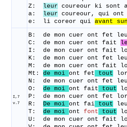
Z:
leur
coureour ki sont a
a:
leur
coureour, qui ont 
e: li coreor qui
avant su
B: de
mon
cuer
ont
fet
le
C: de mon cuer ont fait
l
I: de mon cuer ont fait lo
K: de mon cuer ont fet leu
M: de
mon
cuer
ont
fait
l
Mt:
de moi
ont fet
tout
lor
N: de mon cuer ont fet leu
O:
de moi
ont fait
tout
lo
P: de mon cuer ont fet lor
I,7
v.7
​R:
De moi
ont fai
tout
le
T:
de moi
ont
font
tout
l
​U: de mon cuer ont fait l
​V: de mon cuer ont fet le