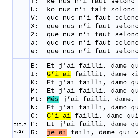
T: ke
nus
n'i
faut
selonc
U: ke nus n’i falt selonc 
V: que nus n’i faut selonc
X: que nus n’i faut selonc
Z: que nus n’i faut selonc
a: que nus n’i faut selonc
e: que nus n’i faut selon
B: Et j'
ai
failli
, dame 
I:
G’i
ai
faillit, dame ki
K: Et j'ai failli, dame qu
M: Et j
'ai
failli
, dame 
Mt:
Més
j’ai failli, dame, 
N: Et j'ai failli, dame qu
O:
G'i
ai
failli, dame qui
P: Et j'ai failli, dame qu
III,7
v.23
R:
je ai
faili
, dame qui 