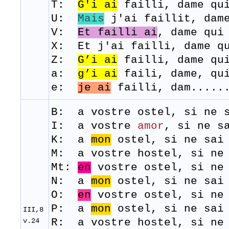
T:
G
'
i
ai
failli,
dame qu
U:
Mais
j'ai faillit, dame
V:
Et failli ai
, dame qui
X: Et j'ai failli, dame qu
Z:
G’i
ai
failli, dame qui
a:
g’i ai
faili, dame, qui
e:
je ai
failli, dam......
B:
a
vostre
ostel
,
si
ne
I: a vostre
amor
, si ne s
K: a
mon
ostel, si ne sai 
M: a
vostre
hostel,
si
n
Mt:
en
vostre ostel, si ne 
N: a
mon
ostel, si ne sai 
O:
en
vostre ostel, si ne 
P: a
mon
ostel, si ne sai 
III,8
v.24
R: ​ a vostre hostel, si ne