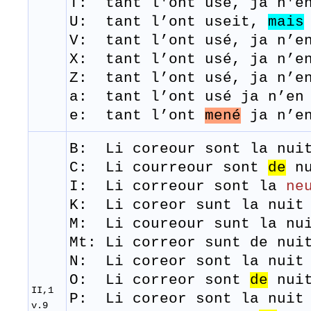
T: tant
l'ont
usé,
j
a
n'e
U: tant l’ont useit,
mais
V: tant l’ont usé, ja n’en
X: tant l’ont usé, ja n’en
Z: tant l’ont usé, ja n’en
a: tant l’ont usé ja n’en 
e: tant l’ont
mené
ja n’en
B: Li
coreour
sont
la
nui
C:
Li courreour sont
de
nu
I: Li correour sont la
ne
K: Li coreor sunt la nuit 
M: Li
coureour
sunt
la
nu
Mt:
Li correor sunt de nui
N: Li coreor sont la nuit 
​O: Li correor sont
de
nuit
II,1
​P: Li coreor sont la nuit
v.9