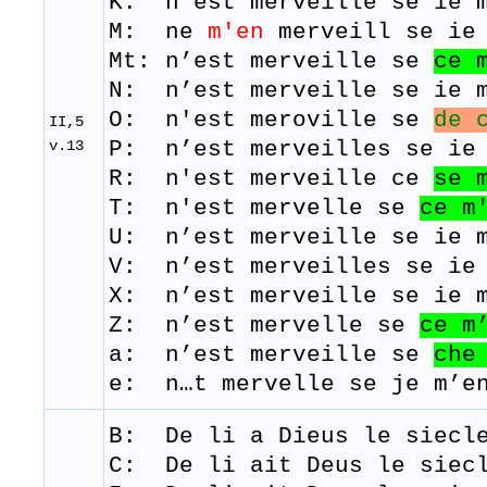
K: n'est merveille se ie m
M: ne
m'en
merveill
se
ie
Mt: n’est merveille se
ce 
N: n’est merveille se ie m
O: n'est meroville se
de 
II,5
v.13
P: n’est merveilles se ie 
R: n'est merveille ce
se
T: n'est
mervelle
se
ce
m
U: n’est merveille se ie m
V: n’est merveilles se ie 
X: n’est merveille se ie m
Z: n’est mervelle se
ce
m
a: n’est merveille se
che
e: n…t mervelle se je m’e
B: De
li
a
Dieus
le
siecl
C: De li ait Deus le siecl