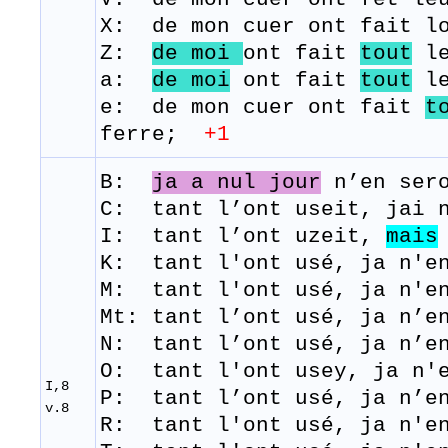
X: de mon cuer ont fait lo
Z:
de moi
ont fait
tout
le
a:
de moi
ont fait
tout
le
e: de mon cuer ont fait
t
ferre;
+1
B:
ja a nul jour
n’en
ser
C: tant l’ont useit, jai n
I: tant l’ont uzeit,
mais
K: tant l'ont usé, ja n'en
M:
tant
l'ont
usé,
j
a
n'e
Mt: tant l’ont usé, ja n’e
N: tant l’ont usé, ja n’en
O: tant l'ont usey, ja n'e
I,8
P: tant l’ont usé, ja n’en
v.8
R:
tant
l'ont
usé,
j
a
n'e