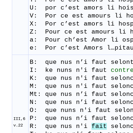
U: por c’est amors li hois
V: Por ce est amours li ho
X: Por c’est amors li hosp
Z: Pour ce est amours li h
a: Pour ch’est Amor li os
e: Por c’est Amors l…pita
B: que
nus
n’i
faut
selon
I: ke nuns n'i faut
contr
K: que nus n'i faut selonc
M:
que
nus
n'i
faut
selon
Mt: que nus n’i faut selon
N: que nus n’i faut selonc
O: que nuns n'i faut selon
P: que nus n’i faut selonc
III,6
v.22
R: que
nus
n'i
fait
selon