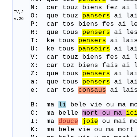
N: car touz biens fez ai l
IV,2
O: que touz
pansers
ai la
v.26
P: car tos biens fes ai le
R: que
tous
pensers
ai
le
T: ke
tous
pensers
ai
lai
U: ke tous
panseirs
ai la
V: car touz biens fes ai 
X: car toz biens fais ai 
Z: que tous
pensers
ai la
a: que tous
pensers
ai lai
e: car tos
consaus
ai lais
B: ma
li
bele
vi
e
ou
ma
m
C: ma belle
mort ou ma
io
I: ma
douce
joie
ou mai mo
K: ma bele vie ou ma mort 