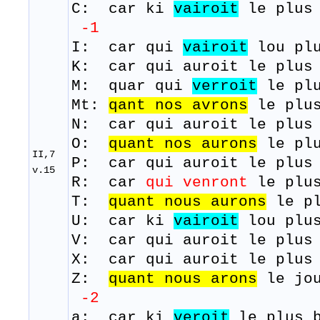
C: car ki
vairoit
le plus
-1
I: car qui
vairoit
lou plu
K: car qui auroit le plus 
M:
quar
qui
verroit
le
pl
Mt:
qant nos avrons
le plus
N: car qui auroit le plus 
O:
quant
nos aurons
le plu
II,7
P: car qui auroit le plus 
v.15
R: ​ car
qui venront
le plus
T:
quant nous aurons
le pl
U: car ki
vairoit
lou plus
V: car qui auroit le plus 
X: car qui auroit le plus 
Z:
quant
nous
arons
le j
-2
a: car ki
veroit
le plus b