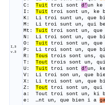
C:
Tuit
troi sont
d’
un ke
I:
Tuit
troi
sont
un,
ke
K: Li
troi
sunt
un,
que
b
M: Li
troi
sunt
un, qui b
Mt:
Tuit
troi sont un, que 
N: Li
troi
sont
un,
que
b
O:
Tuit
troi
sont
un,
que
I,3
P: Li
troi
sont
un,
que
b
v.3
R:
Tous
trois
sont
uns
, q
T:
Tout
trois
sont
un, qu
U:
Tuit
troi
sont
d’
un,
k
V: Li
troi
son un,
que
bi
X: Li
troi
sont
un,
que
b
Z:
Tout
troi
sont
un, qu
a:
Tout troi sont un, ki 
e:
…nt un, que bien i a
g