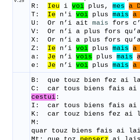
v.25
R:
Ieu
i
voi
plus,
mes
a
T:
Ie
n
'
i
voi
plus
mais
U: Or n’i ait
mais
fors c’
V: Or n’i a plus fors qu’a
​X: Or n’i a plus fors qu’
Z:
Ie
n’i
voi
plus
mais
a:
Je
n’i
vois
plus
mais
e:
Je
n’i
voi
plus
mais
a
B: que
touz
bien
fez
ai
la
C: car tous biens fais ai 
cestui
:
I: car tous biens fais ai 
K: car touz biens fez ai l
M:
quar
touz
biens
fais
ai
la
Mt: que toz
penserz
ai lai