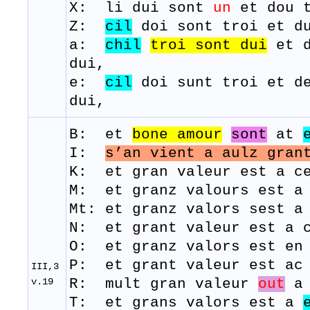
X: li dui sont
un
et dou t
Z:
cil
doi sont troi et du
a:
chil
troi sont dui
et d
dui,
e:
cil
doi sunt troi et de
dui,
B: et
bone amour
sont
at
I:
s’an vient a aulz
gran
K: et gran valeur est a ce
M: et
granz
valours
est
Mt: et granz valors sest a
N: et grant valeur est a c
O: et granz valors est e
P: et grant valeur est a
III,3
v.19
R: mult
gran
valeur
out
T: et
grans
valors
est
a