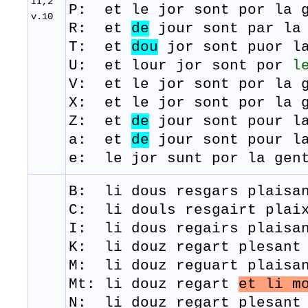
II,2
P: et le jor sont por la g
v.10
R: et
de
j
our
sont
par la
T: et
dou
j
or
sont
puor
la
U: et lour jor sont por
l
V: et le jor sont por la g
X: et le jor sont por la g
Z: et
de
jour sont pour la
a: et
de
jour sont pour la
e: le jor sunt por la 
B: li
dous
resgars
plaisa
C: li douls resgairt plaix
I: li dous regairs plaisan
K: li douz regart plesant 
M:
li
douz
reguart
plaisa
Mt: li douz regart
et li m
N: li douz regart plesant 