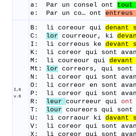
a: Par un consel ont
tout
e: Par un co… ont
entreu
B: li
coreour
qui
denant
C:
lor
courreour, ki
deva
I: li correous ke
devant
s
K: li coreor qui sont ava
M:
li
coureour
qui
devant
Mt:
lor
correors, qui sont 
N: li coreor qui sont ava
O: li correor en sont ava
I,6
P: li coreor qui sont ava
v.6
R: ​
leur
courreeur qui
ont
T:
lour
coureors
qui
sont
U: li corraour ki
davant 
V: li coreor qui sont ava
X: li coreor qui sont ava