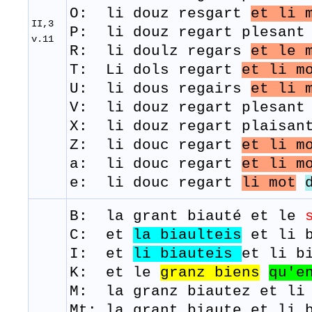
O: li douz resgart
et li 
II,3
P: li douz regart plesant 
v.11
R: ​ li doulz regars
et le 
T: Li
dols
regart
et li m
U: li dous regairs
et li 
V: li douz regart plesant 
X: li douz regart plaisant
Z: li douc regart
et li m
a: li douc regart
et li m
e: li douc regart
li mot
B: la grant
biauté
et le
C: et
la biaulteis
et li b
I: et
li
biauteis
et li b
K: et le
granz
biens
qu'e
M: la granz biautez et li
Mt: la grant biaute et li 