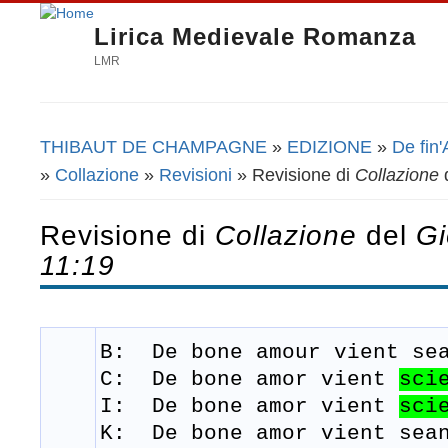
Lirica Medievale Romanza
LMR
THIBAUT DE CHAMPAGNE
»
EDIZIONE
»
De fin'
Tu sei qui
»
Collazione
»
Revisioni
» Revisione di
Collazione
Revisione di
Collazione
del
Gi
11:19
B: De bone amour
vient
se
C:
De bone amor vient
sci
I: De bone amor
vient
sci
K: De bone amor
vient
sea