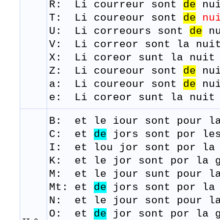
R: Li
courreur
sont
de
nu
T: Li
coureour
sont
de
nu
U: Li correours sont
de
nu
​V: Li correor sont la nui
X: Li coreor sunt la nuit 
Z: Li coureour sont
de
nui
a: Li coureour sont
de
nui
e: Li coreor sunt la nuit 
B: et le
iour
sont
pour l
C: et
de
jors sont por les
I: et lou jor sont por la
K: et le jor sont por la g
M: et le j
our
sunt
pour l
Mt: et
de
jors sont por la 
N: et le jour sont pour la
O: et
de
jor sont por la 