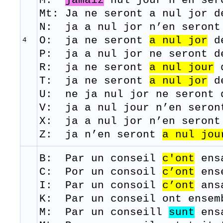
M:
jamaiz
nul
j
our
n'en
ser
Mt: Ja ne seront a nul jor d
N: j
a
a
nul
j
or
n’en
seront
O: j
a
ne
seront
a
nul
jor
d
4
P: j
a
a
nul
j
or
ne
seront
d
R: j
a
ne
seront
a
nul
j
our
T: ja ne
seront
a
nul
j
or
d
U: ne j
a
nul
j
or
ne
seront
V: j
a
a
nul
j
our
n’en
seron
X: j
a
a
nul
j
or
n’en
seront
Z: j
a
n’en
seront
a
nul
j
ou
B: Par un
conseil
c'ont
ens
C:
Por un consoil
c’ont
ense
I: Par un
consoil
c’ont
ans
K: Par un
conseil
ont
ensem
​M: Par un
conseill
sunt
ens