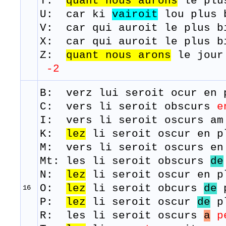
T:
quant nous aurons
le plu
U: car ki
vairoit
lou plus b
V: car qui auroit le plus b
X: car qui auroit le plus b
Z:
quant
nous
arons
le jo
-2
B: verz
lui
seroit
ocur
en p
C: vers li seroit obscurs
e
I: vers li seroit oscurs am
K:
lez
li seroit oscur en p
M:
vers
li
seroit
oscurs
en 
Mt: les li seroit obscurs
de
N:
lez
li seroit oscur en p
O:
lez
li seroit obcurs
de
p
16
P:
lez
li seroit oscur
de
pl
R: les li seroit oscurs
a
p