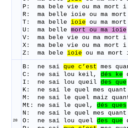
P: ma
bele
vie
ou
ma
mort
R: ma belle
ioie
ou
ma
mort
T: ma belle
ioie
ou
ma
mort
U: ma belle
mort ou ma ioie
V: ma bele vie ou ma mort i
​X: ma bele vie ou ma mort i
Z: ma bele
ioie
ou ma mort 
B: ne
sai
que
c’est
mes
qua
C: ne sai lou keil,
dés ke
d
I: ne sai lou queil
des
que
K: ne sai le quel mes quant
M: ne
sai
le
quel
maiz
quan
Mt: ne sai le quel,
dés ques
N: ne sai le quel mes quant
O: ne sai lou quel
des
que
d
28