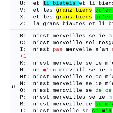
U: et
li
biateis
et li bien
V: et les
granz
biens
qu’en
​X: et les
grans
biens
qu’en
Z: la grans biautes et li b
B: n’est
merveilles
se
ie
m
C: n’est merveille sel resg
I: n’est
pas
mervelle s’an
+1
K: n'est merveille se ie m'
M: ne
m'en
merveill
se
ie
m
Mt: n’est merveille se ce m’
N: n’est merveille se ie m’
13
O: n'est meroville se
de ce
P: n’est merveilles se ie m
R: n'est merveille ce
se
m'
T: n'est
mervelle
se
ce
m'a