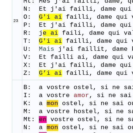
Mt: Més j’ai failli, dame, q
N: Et j'ai failli, dame qui
O:
G'i
ai
failli, dame qui 
23
P: Et j'ai failli, dame qui
R: j
e
ai
faili
, dame qui v
T:
G
'
i
ai
failli,
dame qui 
U:
Mais
j'ai faillit, dame 
V: Et failli ai, dame qui v
X: Et j'ai failli, dame qui
Z:
G’i
ai
failli, dame qui 
B:
a
vostre
ostel
,
si
ne
sa
I: a vostre
amor
, si ne sa
K: a
mon
ostel, si ne sai o
M: a
vostre
hostel,
si
ne
s
Mt:
en
vostre ostel, si ne s
N: a
mon
ostel, si ne sai o