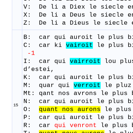
V: De li a Diex le siecle e
X: De li a Deus le siecle e
Z: De li a Dieus le siecle 
B: car qui
auroit
le plus
b
C: car ki
vairoit
le plus 
-1
I: car qui
vairroit
lou plu
d’estei,
K: car qui auroit le plus b
M:
quar
qui
verroit
le
pluz
Mt: qant nos avrons le plus
N: car qui auroit le plus b
15
O:
quant
nos aurons
le plus 
P: car qui auroit le plus b
R: ​ car
qui venront
le plus b