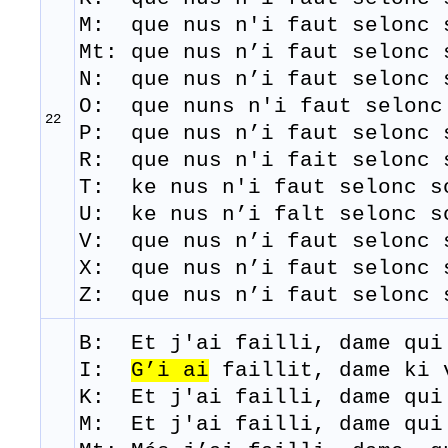
M:
que
nus
n'i
faut
selonc
Mt: que nus n’i faut selonc 
N: que nus n’i faut selonc 
O: que nuns n'i faut selonc
22
P: que nus n’i faut selonc 
R: que
nus
n'i
fait
selonc
T: ke
nus
n'i
faut
selonc
s
U: ke nus n’i falt selonc s
V: que nus n’i faut selonc 
X: que nus n’i faut selonc 
Z: que nus n’i faut selonc 
B: Et j'
ai
failli
, dame qu
I:
G’i
ai
faillit, dame ki 
K: Et j'ai failli, dame qui
M: Et j
'ai
failli
, dame qu