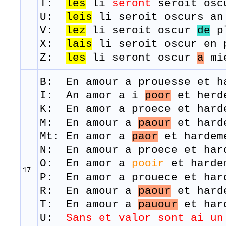
T:
les
li
seront
seroit
osc
U:
leis
li seroit oscurs an
V:
lez
li seroit oscur
de
pl
X:
lais
li seroit oscur en 
Z:
les
li seront oscur
a
m
B: En amour a
prouesse
et
h
I: An amor a i
poor
et herd
K: En amor a proece et hard
M: En amour a
paour
et
hard
Mt: En amor a
paor
et hardem
N: En amour a proece et har
O: En amor a
pooir
et harde
17
P: En amor a prouece et har
R: En amour a
paour
et h
ard
T: En amour a
pauour
et
har
U:
Sans et valor sont ai un