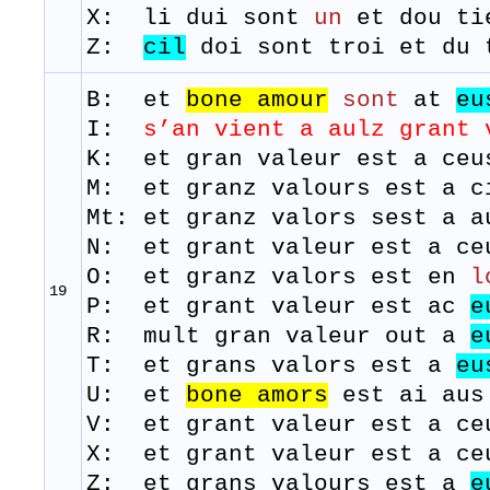
X: li dui sont
un
et dou ti
Z:
cil
doi sont troi et du 
B: et
bone amour
sont
at
eu
I:
s’an vient a aulz
grant 
K: et gran valeur est a ceu
M: et
granz
valours
est
a
c
Mt: et granz valors sest a a
N: et grant valeur est a ce
O: et granz valors est en
l
19
P: et grant valeur est ac
e
R: mult
gran
valeur
out a
e
T: et
grans
valors
est
a
eu
U: et
bone
amors
est ai aus
V: et grant valeur est a ce
X: et grant valeur est a ce
Z: et grans valours est a
e