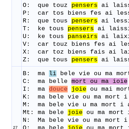
O: que touz
pensers
ai lais
P: car tos biens fes ai les
R: que
tous
pensers
ai
less
T: ke
tous
pensers
ai
laiss
U: ke tous
panseirs
ai laix
V: car touz biens fes ai l
X: car toz biens fais ai la
Z: que tous
pensers
ai lais
B: ma
li
bele
vi
e
ou
ma
mor
C: ma belle
mort ou ma ioie
I: ma
douce
joie
ou mai mor
K: ma bele vie ou ma mort i
M: ma
bele
vie u ma
mort
i
Mt: ma bele
joie
ou ma mort
N: Ma bele vie ou ma mort i
O: ma bele
joie
ou ma mort 
27