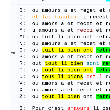
B: ou amours a et
reget
et
I:
et lai biauteit
i reces
K: ou amors a et recet et r
M: u amours a et
recoi
et
r
Mt: ou tuit li bien ont retr
N: ou amours a et recet et 
O: ou
tuit
li
bien
ont
retr
20
P: ou amors a et recet et r
R: out
tout
li
bien
sont
re
T: ou
tout
li
bien
ont
retr
U: ou
tous
li
biens
est l
r
V: ou amors a et recet et r
X: ou amors a et recet et r
Z: ou
tout
li
bien
ont
retr
B: Pour
c’est
amaours
li
os