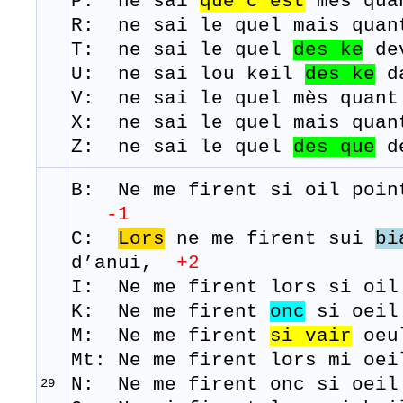
P: ne
sai
que
c’est
mes
qua
R: ne
sai
le quel
mais
quan
T: ne
sai
le
quel
des
ke
de
U: ne sai lou keil
des
ke
da
V: ne sai le quel mès quant
X: ne sai le quel mais quan
Z: ne sai le quel
des
que
de
B: Ne me
firent
si
oil poi
-1
C:
Lors
ne me firent sui
bi
d’anui,
+2
I: Ne me firent lors si oil
K: Ne me firent
onc
si oeil 
M: Ne me
firent
si
vair
oeu
Mt: Ne me firent lors mi oei
N: Ne me firent onc si oeil
29