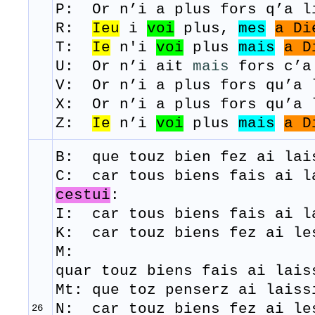
P: Or n’i a plus fors q’a l
R:
Ieu
i
voi
plus,
mes
a
Di
T:
Ie
n
'
i
voi
plus
mais
a
D
U: Or n’i ait
mais
fors c’a
V: Or n’i a plus fors qu’a 
​X: Or n’i a plus fors qu’a 
Z:
Ie
n’i
voi
plus
mais
a
D
B: que
touz
bien
fez
ai
lai
C: car tous biens fais ai l
cestui
:
I: car tous biens fais ai l
K: car touz biens fez ai le
M:
quar
touz
biens
fais
ai
lais
Mt: que toz penserz ai lais
N: car touz biens fez ai le
26