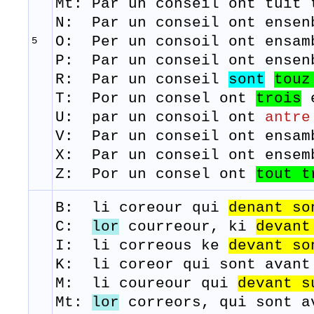
Mt:
Par un conseil ont tuit 
N: Par un conseil ont ense
O: Per un consoil ont ensam
5
P: Par un conseil ont ensen
R: Par un conseil
sont
touz
​T: Por un
consel
ont
trois
U: par un consoil ont
antre
V: Par un conseil ont ensam
​X: Par un conseil ont ensem
Z: Por un consel ont
tout
t
B: li
coreour
qui
denant
so
C:
lor
courreour, ki
devant
I: li correous ke
devant
so
K: li coreor qui sont avant
M:
li
coureour
qui
devant
s
Mt:
lor
correors, qui sont a