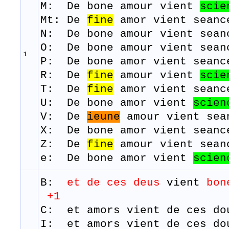
M: De bone amour
vient
scie
Mt: De
fine
amor vient seanc
N: De bone amour
vient
sean
O: De bone amour
vient
sean
1
P: De bone amor
vient
seanc
R: De
fine
amour
vient
scie
​T:
De
fine
amor
vient
seanc
U: De bone amor
vient
scien
​V: De
ieune
amour
vient
sea
X: De bone amor
vient
seanc
Z: De
fine
amour
vient
sean
e: De bone amor vient
scien
B:
et de
ces
deus
vient
bon
+1
C: et amors vient de ces do
I: et
amors
vient
de
ces
do