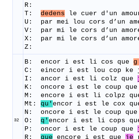
R:
T:
dedens
le
cuer
d'un
amou
U: par mei lou cors d’un a
V: par mi le cors d’un amor
X: par mi le cors d’un amor
Z:
B: encor i
est
li
cos
que
g
C: eincor i est lou cop ke
I: ancor i est li colz que
K: oncore i est le coup qu
M: encore i
est
li
colpz
qu
Mt:
qu'
encor i est le cox qu
N: oncore i est le coup qu
O:
q'
encor i est li cops q
32
P: oncor i est le coup que
R:
que
encore i
est
que
je