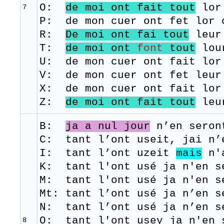
O:
de moi ont fait tout
lor 
7
P: de mon cuer ont fet lor 
​R:
De moi ont fai tout
leur
T:
de moi ont
font
tout
lou
​U: de mon cuer ont fait lor
​V: de mon cuer ont fet leur
X: de mon cuer ont fait lor
Z:
de moi ont fait tout
leur
B:
ja a nul jour
n’en
seron
C: tant l’ont useit, jai n’
I: tant l’ont uzeit
mais
n'a
K: tant l'ont usé ja n'en s
M:
tant
l'ont
usé
j
a
n'en
s
Mt: tant l’ont usé ja n’en 
N: tant l’ont usé ja n’en s
O: tant l'ont usey ja n'en 
8