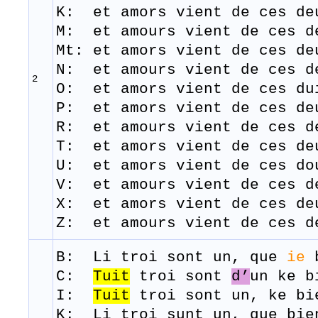
K: et
amors
vient
de
ces
de
M: et amours
vient
de
ces
d
Mt: et amors vient de ces de
N: et amours
vient
de
ces
d
2
O: et
amors
vient
de
ces
du
P: et
amors
vient
de
ces
de
R: et amours vient de ces d
T: et
amors
vient
de
ces
de
U: et amors vient de ces do
V: et amours
vient
de
ces
d
X: et
amors
vient
de
ces
de
Z: et amours
vient
de
ces
d
B: Li troi
sont
un,
que
ie
C:
Tuit
troi sont
d’
un ke 
I:
Tuit
troi
sont
un,
ke
bi
K: Li
troi
sunt
un,
que
bie