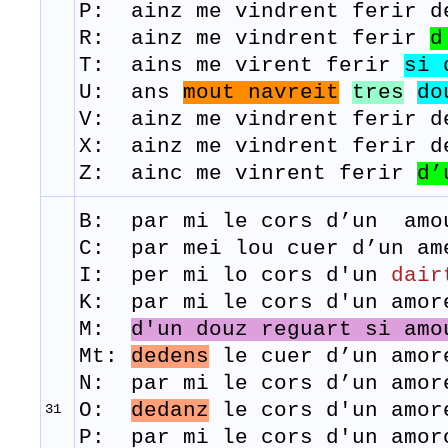
P: ainz me vindrent ferir d
R:
ainz
me
vindrent
ferir
d
T: ains me
virent
ferir
si
​U: ans
mout navreit
tres
do
​V: ainz me vindrent ferir d
X: ainz me vindrent ferir d
Z: ainc me vinrent ferir
d’
B: par mi le
cors
d’un
amou
C: par mei lou cuer d’un am
I: per mi lo cors d'un
dair
K: par mi le cors d'un amor
M:
d'un douz reguart si amo
Mt:
dedens
le cuer d’un amo
N: par mi le cors d’un amor
O:
dedanz
le cors d'un amo
31
​P: par mi le cors d'un amor