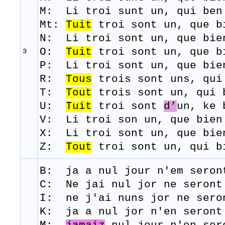
M: Li
troi
sunt
un, qui be
Mt:
Tuit
troi sont un, que b
N: Li
troi
sont
un,
que
bie
O:
Tuit
troi
sont
un,
que
b
3
P: Li
troi
sont
un,
que
bie
R:
Tous
trois
sont
uns
, qu
T:
Tout
trois
sont
un, qui
U:
Tuit
troi
sont
d’
un,
ke
V: Li
troi
son un,
que
bien
X: Li
troi
sont
un,
que
bie
Z:
Tout
troi
sont
un, qui
b
B: j
a
a
nul
j
our
n'em
seron
C: Ne jai nul jor ne seron
I: ne j'ai nuns
jor
ne
sero
K: j
a
a
nul
j
or
n'en
seront