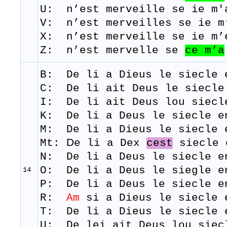
U: n’est merveille se ie m'
V: n’est merveilles se ie m
X: n’est merveille se ie m’
Z: n’est mervelle se
ce
m’a
B: De
li
a
Dieus
le
siecle
C: De li ait Deus le siecle
I: De li ait Deus lou siecl
K: De li a Deus le siecle e
M: De
li
a
Dieus
le
siecle
D
Mt:
e li a Dex
cest
siecle 
N: De li a Deus le siecle e
O: De li a Deus le siegle e
14
P: De li a Deus le siecle e
R:
Am
si a Dieus le siecle 
​T: De
li
a
Dieus
le
siecle
U: De lei ait Deus lou siec