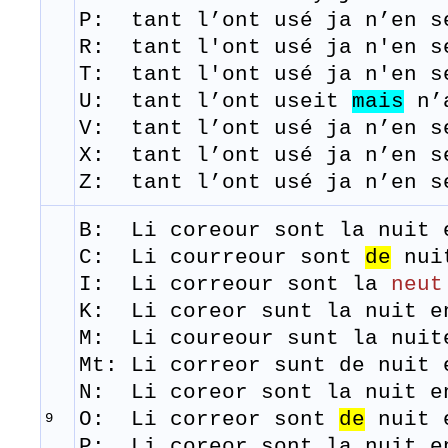
P: tant l’ont usé ja n’en s
R:
tant
l'ont
usé
j
a
n'en
s
T: tant
l'ont
usé
j
a
n'en
s
U: tant l’ont useit
mais
n’a
V: tant l’ont usé ja n’en s
X: tant l’ont usé ja n’en s
Z: tant l’ont usé ja n’en s
B: Li
coreour
sont
la
nuit
C:
Li courreour sont
de
nui
I: Li correour sont la
neut
K: Li coreor sunt la nuit e
M: Li
coureour
sunt
la
nuit
Mt:
Li correor sunt de nuit 
N: Li coreor sont la nuit e
​O: Li correor sont
de
nuit 
9
​P: Li coreor sont la nuit e