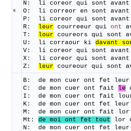
N: li coreor qui sont avant
O: li correor en sont avant
6
P: li coreor qui sont avant
R: ​
leur
courreeur qui
ont
av
T:
lour
coureors
qui
sont
a
U: li corraour ki
davant so
V: li coreor qui sont avant
X: li coreor qui sont avant
Z:
leur
coureour qui sont a
B: de
mon
cuer
ont
fet
leur
C: de mon cuer ont fait
le
c
I: de mon cuer ont fait lou
K: de mon cuer ont fet leur
M: de
mon
cuer
ont
fait
lor
Mt:
de moi ont fet tout
lor c
N: de mon cuer ont fet leur