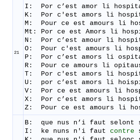
I: Por c’est amor li hospi
K: Por c'est amors li hospi
M: Pour
ce
est
amours
li
ho
Mt:
Por ce est Amors li hos
N: Por c’est amour li hospi
​O: Pour c'est amours li hos
21
​P: Por c’est amors li ospit
R: Pour
ce
amours l
i
opitau
T: Por
c'est
amors
li
hospi
U: por c’est amors li hoisp
V: Por ce est amours li hos
X: Por c’est amors li hospi
Z: Pour ce est amours li ho
B: que
nus
n’i
faut
selont
I: ke nuns n'i faut
contre
s
K: que nus n'i faut selonc 