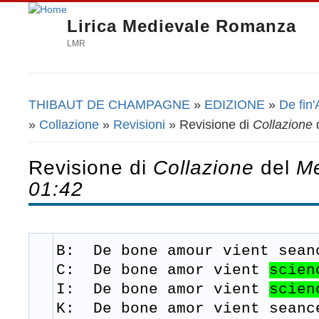
Lirica Medievale Romanza
LMR
THIBAUT DE CHAMPAGNE
»
EDIZIONE
»
De fin'
Tu sei qui
»
Collazione
»
Revisioni
» Revisione di
Collazione
Revisione di
Collazione
del
Me
01:42
B: De bone amour
vient
sean
C:
De bone amor vient
scien
I: De bone amor
vient
scien
K: De bone amor
vient
seanc