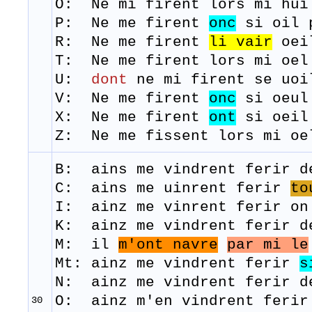
O: Ne mi firent lors mi hui
P: Ne me firent
onc
si oil p
R: Ne me
firent
li
vair
oei
T: Ne me
firent
lors
mi
oel
U:
dont
ne mi firent se uoi
V: Ne me firent
onc
si oeul 
X: Ne me firent
ont
si oeil 
Z: Ne me fissent lors mi oe
B: ains me
vindrent
ferir
d
C:
ains me uinrent ferir
to
I: ainz me vinrent ferir o
K: ainz me vindrent ferir d
M: il
m'ont navre
par mi le
Mt: ainz me vindrent ferir
s
N: ainz me vindrent ferir d
O: ainz m'en vindrent feri
30