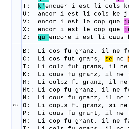
T:
k'
en
cuer
i
est
li
cols
k
U: ancor i est li cols ke j
V: encor i est le cop que
j
​X: encor i est le cop que
j
Z:
qu'
encore i est li caus 
B: Li
cos
fu
granz
,
il
ne
f
C: Li cos fut grans,
se
ne
I: Li colz fut grans, il ne
K: Li cous fu granz, il ne 
M: Li
colpz
fu
granz,
il
ne
Mt: Li cop fu granz, il ne 
N: Li cous fu granz, il ne 
O: Li copus fu granz, si ne
33
P: Li cous fu grant, il ne 
R: Li cop
fu
grant,
il
ne f
T: Li
cols
fu
grans,
il
ne 