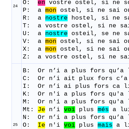
O:
en
vostre ostel, si ne s
24
P: a
mon
ostel, si ne sai o
R: ​ a
nostre
hostel, si ne s
T: a
vostre
ostel,
si
ne
sa
U: a
nostre
osteil, se ne s
V: a
mon
ostel, si ne sai o
X: a
mon
ostel, si ne sai o
Z: a vostre ostel, si ne sa
B: Or
n’i
a plus
fors
qu’a
C:
Or n’i ait plux fors c’a
I: Or n’i ai plus fors ca l
K: Or n'i a plus fors qu'a 
M: Or
n'i
a plus
fors
qu'a
Mt:
Je
n’i
voi
plus
més
a lui
N: Or n’i a plus fors qu’a 
O:
Ie
n'i
voi
plus
mais
a li
25