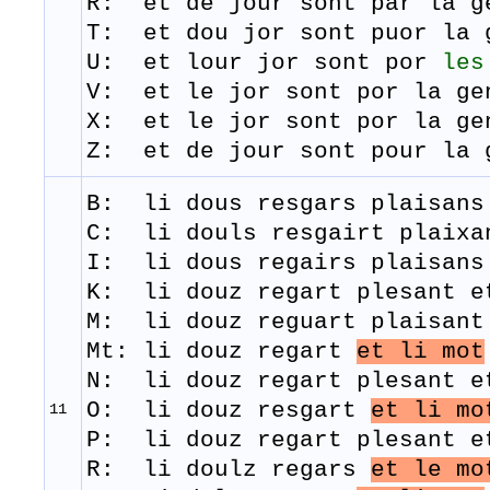
R: et de j
our
sont
par la 
T: et
dou
j
or
sont
puor
la 
U: et lour jor sont por
les
V: et le jor sont por la ge
X: et le jor sont por la ge
Z: et de jour sont pour la 
B: li
dous
resgars
plaisans
C: li douls resgairt plaixa
I: li dous regairs plaisans
K: li douz regart plesant e
M:
li
douz
reguart
plaisant
Mt: li douz regart
et li mot
N: li douz regart plesant e
O: li douz resgart
et li mo
11
P: li douz regart plesant e
R: ​ li doulz regars
et le mo