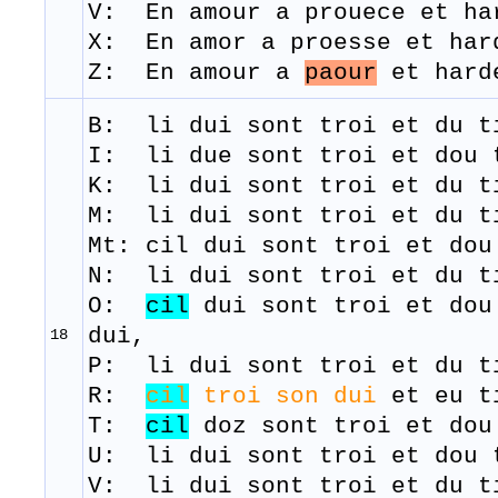
V: En amour a prouece et ha
​X: En amor a proesse et ha
Z: En amour a
paour
et hard
B: li
dui
sont
troi
et du t
I: li due sont troi et dou 
K: li dui sont troi et du t
M:
li
dui
sont
troi
et du t
Mt: cil dui sont troi et dou
N: li dui sont troi et du t
O:
cil
dui sont troi et dou
dui,
18
P: li dui sont troi et du t
R:
cil
troi
son
dui
et
eu
t
T:
cil
doz
sont
troi et
dou
U: li dui sont troi et dou 
V: li dui sont troi et du t