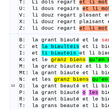
T: Li
dols
regart
et li mot
U: li dous regairs
et li mo
V: li douz regart plesant e
X: li douz regart plaisant 
Z: li douc regart
et li mot
B: la grant
biauté
et le
sa
C: et
la biaulteis
et li bi
I: et
li
biauteis
et li bi
K: et le
granz
biens
qu'en
M: la granz biautez et li 
Mt: la grant biaute et li bi
N: et les
granz
biens
qu’en
O: la grant beauté et li bi
12
P: la grant biauté
o
les
bie
R: la grant biauté et le bi
T: la
grans
beaute
et
li
bi