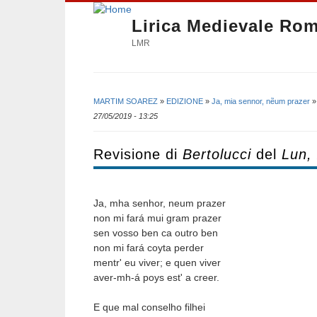
Lirica Medievale Ro
LMR
MARTIM SOAREZ
»
EDIZIONE
»
Ja, mia sennor, nẽum prazer
Tu sei qui
27/05/2019 - 13:25
Revisione di
Bertolucci
del
Lun,
Ja, mha senhor, neum prazer
non mi fará mui gram prazer
sen vosso ben ca outro ben
non mi fará coyta perder
mentr' eu viver; e quen viver
aver-mh-á poys est' a creer.
E que mal conselho filhei