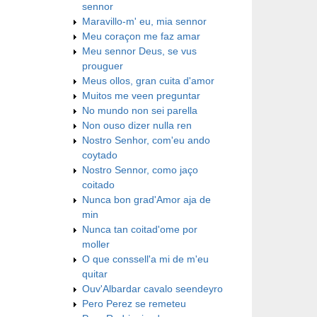
sennor
Maravillo-m' eu, mia sennor
Meu coraçon me faz amar
Meu sennor Deus, se vus
prouguer
Meus ollos, gran cuita d'amor
Muitos me veen preguntar
No mundo non sei parella
Non ouso dizer nulla ren
Nostro Senhor, com'eu ando
coytado
Nostro Sennor, como jaço
coitado
Nunca bon grad'Amor aja de
min
Nunca tan coitad'ome por
moller
O que conssell'a mi de m'eu
quitar
Ouv'Albardar cavalo seendeyro
Pero Perez se remeteu