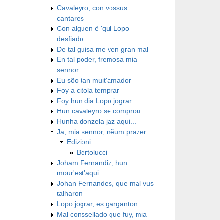
Cavaleyro, con vossus
cantares
Con alguen é 'qui Lopo
desfiado
De tal guisa me ven gran mal
En tal poder, fremosa mia
sennor
Eu sõo tan muit'amador
Foy a citola temprar
Foy hun dia Lopo jograr
Hun cavaleyro se comprou
Hunha donzela jaz aqui...
Ja, mia sennor, nẽum prazer
Edizioni
Bertolucci
Joham Fernandiz, hun
mour'est'aqui
Johan Fernandes, que mal vus
talharon
Lopo jograr, es garganton
Mal conssellado que fuy, mia