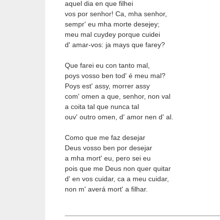
aquel dia en que filhei
vos por senhor! Ca, mha senhor,
sempr' eu mha morte desejey;
meu mal cuydey porque cuidei
d' amar-vos: ja mays que farey?
Que farei eu con tanto mal,
poys vosso ben tod' é meu mal?
Poys est' assy, morrer assy
com' omen a que, senhor, non val
a coita tal que nunca tal
ouv' outro omen, d' amor nen d' al.
Como que me faz desejar
Deus vosso ben por desejar
a mha mort' eu, pero sei eu
pois que me Deus non quer quitar
d' en vos cuidar, ca a meu cuidar,
non m' averá mort' a filhar.