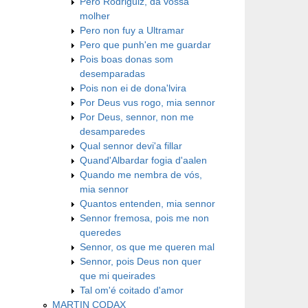
Pero Rodriguiz, da vossa
molher
Pero non fuy a Ultramar
Pero que punh'en me guardar
Pois boas donas som
desemparadas
Pois non ei de dona'lvira
Por Deus vus rogo, mia sennor
Por Deus, sennor, non me
desamparedes
Qual sennor devi'a fillar
Quand'Albardar fogia d'aalen
Quando me nembra de vós,
mia sennor
Quantos entenden, mia sennor
Sennor fremosa, pois me non
queredes
Sennor, os que me queren mal
Sennor, pois Deus non quer
que mi queirades
Tal om'é coitado d'amor
MARTIN CODAX