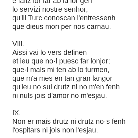
e faitz lor far ab la lor gen
lo servizi nostre senhor,
qu'ill Turc conoscan l'entressenh
que dieus mori per nos carnau.
VIII.
Aissi vai lo vers definen
et ieu que no·l puesc far lonjor;
que·l mals mi ten ab lo turmen,
que m'a mes en tan gran langor
qu'ieu no sui drutz ni no m'en fenh
ni nuls jois d'amor no m'esjau.
IX.
Non er mais drutz ni drutz no·s fenh
l'ospitars ni jois non l'esjau.