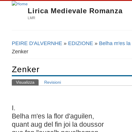
Lirica Medievale Romanza
LMR
PEIRE D'ALVERNHE
»
EDIZIONE
»
Belha m'es la 
Tu sei qui
Zenker
Zenker
Visualizza
(scheda attiva)
Revisioni
Schede primarie
I.
Belha m'es la flor d'aguilen,
quant aug del fin joi la doussor