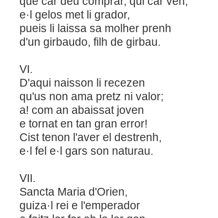
que car deu comprar, qui car ven,
e·l gelos met li grador,
pueis li laissa sa molher prenh
d'un girbaudo, filh de girbau.
VI.
D'aqui naisson li recezen
qu'us non ama pretz ni valor;
a! com an abaissat joven
e tornat en tan gran error!
Cist tenon l'aver el destrenh,
e·l fel e·l gars son naturau.
VII.
Sancta Maria d'Orien,
guiza·l rei e l'emperador