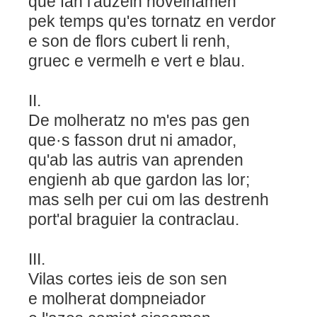
que fan l'auzelh novelhamen
pek temps qu'es tornatz en verdor
e son de flors cubert li renh,
gruec e vermelh e vert e blau.
II.
De molheratz no m'es pas gen
que·s fasson drut ni amador,
qu'ab las autris van aprenden
engienh ab que gardon las lor;
mas selh per cui om las destrenh
port'al braguier la contraclau.
III.
Vilas cortes ieis de son sen
e molherat dompneiador