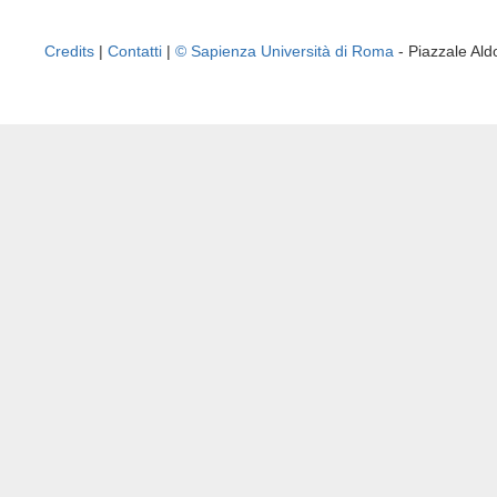
Credits
|
Contatti
|
© Sapienza Università di Roma
- Piazzale A