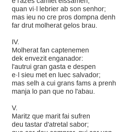
e l'azes camiet eissamen,
quan vi·l lebrier ab son senhor;
mas ieu no cre pros dompna denh
far drut molherat gelos brau.
IV.
Molherat fan captenemen
dek envezit enganador:
l'autrui gran gasta e despen
e·l sieu met en luec salvador;
mas selh a cui grans fams a prenh
manja lo pan que no l'abau.
V.
Maritz que marit fai sufren
deu tastar d'atretal sabor;