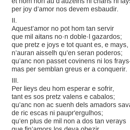
et hom non au d’auzelhs ni chans ni lay
per joy d’amor nos devem esbaudir.
II.
Aquest’amor no pot hom tan servir
que mil aitans no·n doble·l gazardos;
que pretz e joys e tot quant es, e mays,
n’auran aisselh qu’en seran poderos;
qu’anc non passet covinens ni los frays
mas per semblan greus er a conquerir.
III.
Per lieys deu hom esperar e sofrir,
tant es sos pretz valens e cabalos;
qu’anc non ac suenh dels amadors sav
de ric escas ni paupr'ergulhos;
qu’en plus de mil non a dos tan verays
que fin’amors los deya obezir.