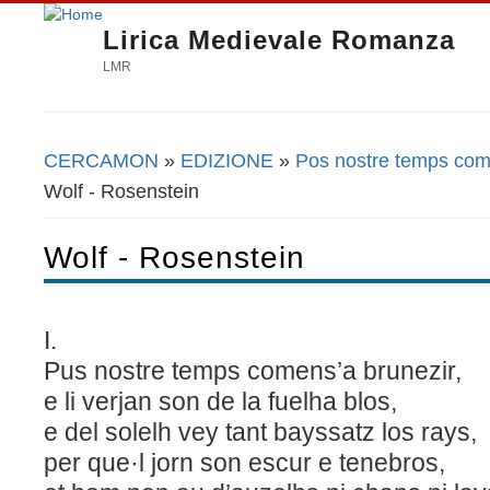
Lirica Medievale Romanza
LMR
CERCAMON
»
EDIZIONE
»
Pos nostre temps come
Tu sei qui
Wolf - Rosenstein
Wolf - Rosenstein
I.
Pus nostre temps comens’a brunezir,
e li verjan son de la fuelha blos,
e del solelh vey tant bayssatz los rays,
per que·l jorn son escur e tenebros,