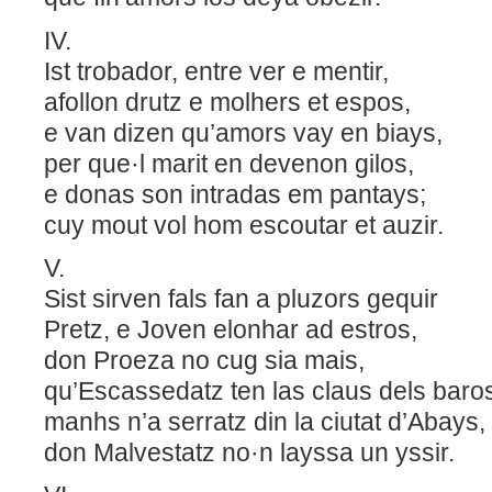
IV.
Ist trobador, entre ver e mentir,
afollon drutz e molhers et espos,
e van dizen qu’amors vay en biays,
per que·l marit en devenon gilos,
e donas son intradas em pantays;
cuy mout vol hom escoutar et auzir.
V.
Sist sirven fals fan a pluzors gequir
Pretz, e Joven elonhar ad estros,
don Proeza no cug sia mais,
qu’Escassedatz ten las claus dels baro
manhs n’a serratz din la ciutat d’Abays,
don Malvestatz no·n layssa un yssir