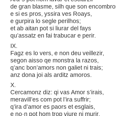
de gran blasme, silh que son encombr
e si es pros, yssira ves Roays,
e gurpira lo segle perilhos;
et ab aitan pot si liurar del fays
qu’assatz en fai trabucar e perir.
IX.
Fagz es lo vers, e non deu veillezir,
segon aisso qe monstra la razos,
q’anc bon’amors non galiet ni trais;
anz dona joi als arditz amoros.
X.
Cercamonz diz: qi vas Amor s’irais,
meravill’es com pot l’ira suffrir;
q’ira d’amor es paors et esglais,
e no·n pot hom trop viure ni murir.