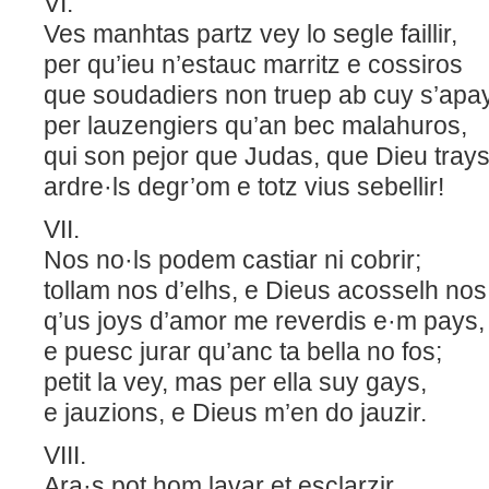
VI.
Ves manhtas partz vey lo segle faillir,
per qu’ieu n’estauc marritz e cossiros
que soudadiers non truep ab cuy s’ap
per lauzengiers qu’an bec malahuro
qui son pejor que Judas, que Dieu tray
ardre·ls degr’om e totz vius sebellir!
VII.
Nos no·ls podem castiar ni cobrir;
tollam nos d’elhs, e Dieus acosselh no
q’us joys d’amor me reverdis e·m pay
e puesc jurar qu’anc ta bella no fos;
petit la vey, mas per ella suy gays,
e jauzions, e Dieus m’en do jauzir.
VIII.
Ara·s pot hom lavar et esclarzir