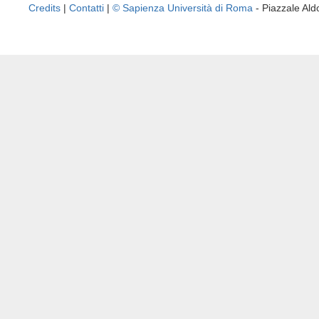
Credits
|
Contatti
|
© Sapienza Università di Roma
- Piazzale A