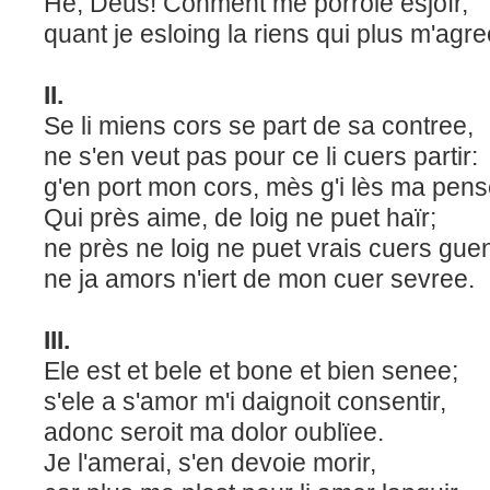
Hé, Deus! Conment me porroie esjoïr,
quant je esloing la riens qui plus m'agre
II.
Se li miens cors se part de sa contree,
ne s'en veut pas pour ce li cuers partir:
g'en port mon cors, mès g'i lès ma pen
Qui près aime, de loig ne puet haïr;
ne près ne loig ne puet vrais cuers gue
ne ja amors n'iert de mon cuer sevree.
III.
Ele est et bele et bone et bien senee;
s'ele a s'amor m'i daignoit consentir,
adonc seroit ma dolor oublïee.
Je l'amerai, s'en devoie morir,