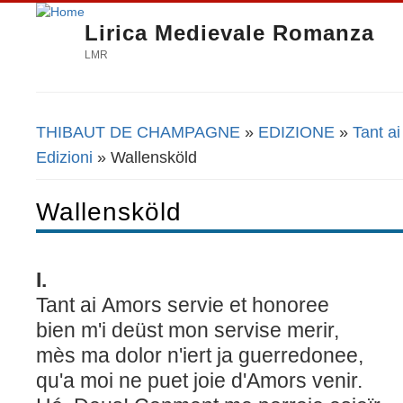
Lirica Medievale Romanza
LMR
THIBAUT DE CHAMPAGNE
»
EDIZIONE
»
Tant a
Tu sei qui
Edizioni
» Wallensköld
Wallensköld
I.
Tant ai Amors servie et honoree
bien m'i deüst mon servise merir,
mès ma dolor n'iert ja guerredonee,
qu'a moi ne puet joie d'Amors venir.