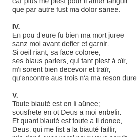
car plus me plest pour li amer languir
que par autre fust ma dolor sanee.
IV.
En pou d'eure fu bien ma mort juree
sanz moi avant defier et garnir.
Si oeil riant, sa face coloree,
ses biaus parlers, qui tant plest à oïr,
m'i sorent bien decevoir et traïr,
qu'encontre aus trois n'a ma reson dure
V.
Toute biauté est en li aünee;
sousfrete en ot Deus a moi enbelir.
Et quant biauté est toute a li donee,
Deus, qui me fist a la biauté faillir,