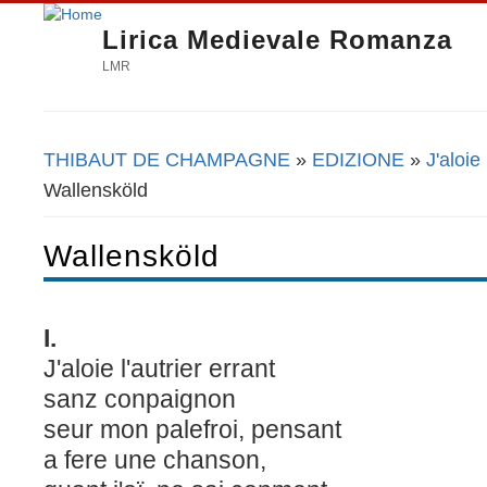
Lirica Medievale Romanza
LMR
THIBAUT DE CHAMPAGNE
»
EDIZIONE
»
J'aloie
Tu sei qui
Wallensköld
Wallensköld
I.
J'aloie l'autrier errant
sanz conpaignon
seur mon palefroi, pensant
a fere une chanson,