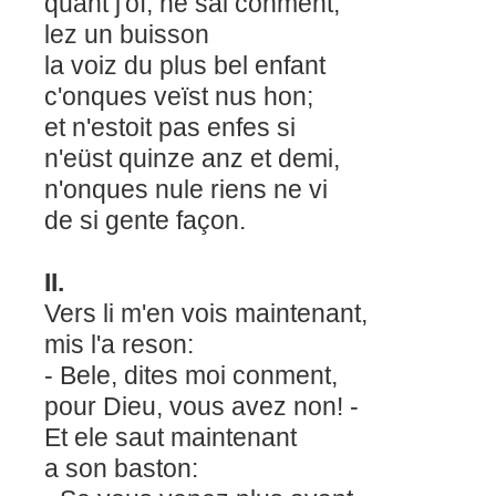
quant j'oï, ne sai conment,
lez un buisson
la voiz du plus bel enfant
c'onques veïst nus hon;
et n'estoit pas enfes si
n'eüst quinze anz et demi,
n'onques nule riens ne vi
de si gente façon.
II.
Vers li m'en vois maintenant,
mis l'a reson:
- Bele, dites moi conment,
pour Dieu, vous avez non! -
Et ele saut maintenant
a son baston: