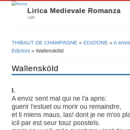
Lirica Medievale Romanza
LMR
THIBAUT DE CHAMPAGNE
»
EDIZIONE
»
A envis
Tu sei qui
Edizioni
» Wallensköld
Wallensköld
I.
A enviz sent mal qui ne l'a apris:
guerir l'estuet ou morir ou remaindre,
et li miens maus, las! dont je ne m'os pl
icil par est seur touz poosteïs.