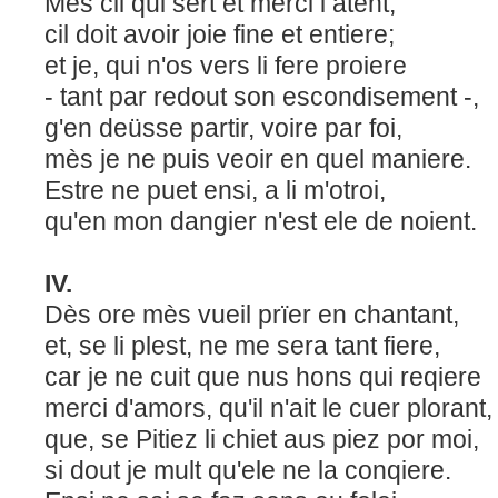
Mès cil qui sert et merci i atent,
cil doit avoir joie fine et entiere;
et je, qui n'os vers li fere proiere
- tant par redout son escondisement -,
g'en deüsse partir, voire par foi,
mès je ne puis veoir en quel maniere.
Estre ne puet ensi, a li m'otroi,
qu'en mon dangier n'est ele de noi
IV.
Dès ore mès vueil prïer en chantant,
et, se li plest, ne me sera tant fiere,
car je ne cuit que nus hons qui reqiere
merci d'amors, qu'il n'ait le cuer plorant
que, se Pitiez li chiet aus piez por moi,
si dout je mult qu'ele ne la conqiere.