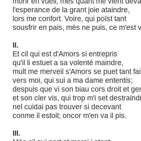
morir en vueil, mès quant me vient dev
l'esperance de la grant joie ataindre,
lors me confort. Voire, qui poïst tant
sousfrir en pais, mès ne puis, ce m'es
II.
Et cil qui est d'Amors si entrepris
qu'il li estuet a sa volenté maindre,
mult me merveil s'Amors se puet tant fa
vers moi, qui sui a ma dame ententis;
despuis que vi son biau cors droit et ge
et son cler vis, qui trop m'i set destrain
nel cuidai pas trouver si decevant
conme il estoit; oncor m'en va il 
III.