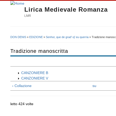
Lirica Medievale Romanza
LMR
DON DENIS
»
EDIZIONE
»
Senhor, que de grad' oj' eu querria
» Tradizione manoscr
Tu sei qui
Tradizione manoscritta
CANZONIERE B
CANZONIERE V
‹ Collazione
su
letto 424 volte