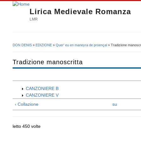
Lirica Medievale Romanza
LMR
DON DENIS
»
EDIZIONE
»
Quer' eu en maneyra de proençal
» Tradizione manoscri
Tu sei qui
Tradizione manoscritta
CANZONIERE B
CANZONIERE V
‹ Collazione
su
letto 450 volte