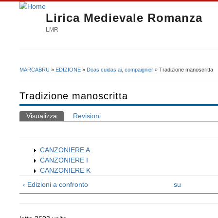
Lirica Medievale Romanza
LMR
MARCABRU
»
EDIZIONE
»
Doas cuidas ai, compaignier
» Tradizione manoscritta
Tu sei qui
Tradizione manoscritta
Visualizza
(scheda attiva)
Revisioni
Schede primarie
CANZONIERE A
CANZONIERE I
CANZONIERE K
‹ Edizioni a confronto
su