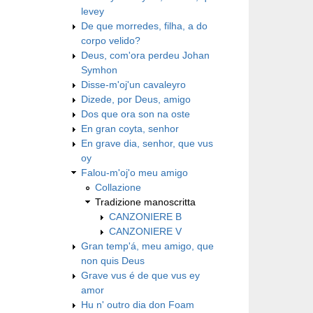
levey
De que morredes, filha, a do
corpo velido?
Deus, com'ora perdeu Johan
Symhon
Disse-m'oj'un cavaleyro
Dizede, por Deus, amigo
Dos que ora son na oste
En gran coyta, senhor
En grave dia, senhor, que vus
oy
Falou-m'oj'o meu amigo
Collazione
Tradizione manoscritta
CANZONIERE B
CANZONIERE V
Gran temp'á, meu amigo, que
non quis Deus
Grave vus é de que vus ey
amor
Hu n' outro dia don Foam