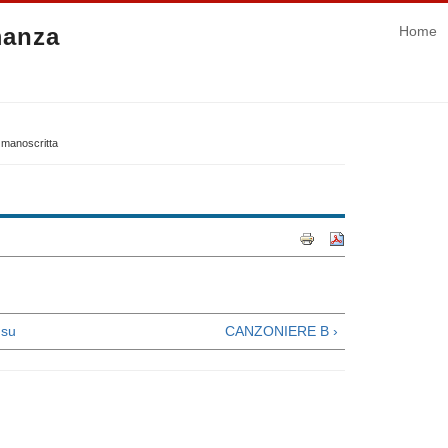
manza
Home
 manoscritta
su
CANZONIERE B ›