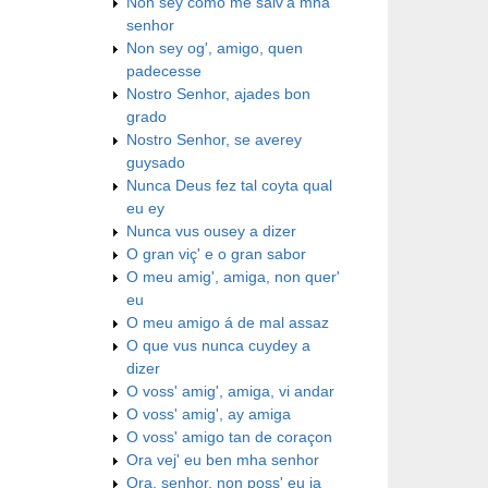
Non sey como me salv'a mha
senhor
Non sey og', amigo, quen
padecesse
Nostro Senhor, ajades bon
grado
Nostro Senhor, se averey
guysado
Nunca Deus fez tal coyta qual
eu ey
Nunca vus ousey a dizer
O gran viç' e o gran sabor
O meu amig', amiga, non quer'
eu
O meu amigo á de mal assaz
O que vus nunca cuydey a
dizer
O voss' amig', amiga, vi andar
O voss' amig', ay amiga
O voss' amigo tan de coraçon
Ora vej' eu ben mha senhor
Ora, senhor, non poss' eu ja