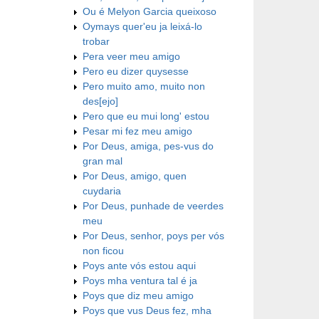
Ou é Melyon Garcia queixoso
Oymays quer'eu ja leixá-lo
trobar
Pera veer meu amigo
Pero eu dizer quysesse
Pero muito amo, muito non
des[ejo]
Pero que eu mui long' estou
Pesar mi fez meu amigo
Por Deus, amiga, pes-vus do
gran mal
Por Deus, amigo, quen
cuydaria
Por Deus, punhade de veerdes
meu
Por Deus, senhor, poys per vós
non ficou
Poys ante vós estou aqui
Poys mha ventura tal é ja
Poys que diz meu amigo
Poys que vus Deus fez, mha