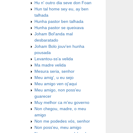
Hu n' outro dia seve don Foan
Hun tal home sey eu, ay ben
talhada
Hunha pastor ben talhada
Hunha pastor se queixava
Joham Bol'anda mal
desbaratado
Joham Bolo jouv'en hunha
pousada
Levantou-ss'a velida
Ma madre velida
Mesura seria, senhor
Meu amig', u eu sejo
Meu amigo ven oj'aqui
Meu amigo, non poss'eu
guarecer
Muy melhor ca m'eu governo
Non chegou, madre, o meu
amigo
Non me podedes vós, senhor
Non poss'eu, meu amigo