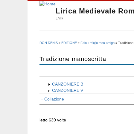
Lirica Medievale Ro
LMR
DON DENIS
»
EDIZIONE
»
Falou-m'oj'o meu amigo
» Tradizione
Tu sei qui
Tradizione manoscritta
CANZONIERE B
CANZONIERE V
‹ Collazione
letto 639 volte