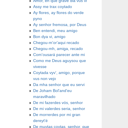
Amor, en que grave dia vus vi
Assy me trax coytado
Ay flores, ay flores do verde
pyno
Ay senhor fremosa, por Deus
Ben entendi, meu amigo
Bon dya vi, amigo
Chegou-m'or'aqui recado
Chegou-mh, amiga, recado
Com'ousará parecer ante mi
Como me Deus aguysou que
vivesse
Coytada vyv', amigo, porque
vus non vejo
Da mha senhor que eu servi
De Joham Bol'and'eu
maravilhado
De mi fazerdes vós, senhor
De mi valerdes seria, senhor
De morrerdes por mi gran
dereyt'é
De muytas coytas, senhor, que