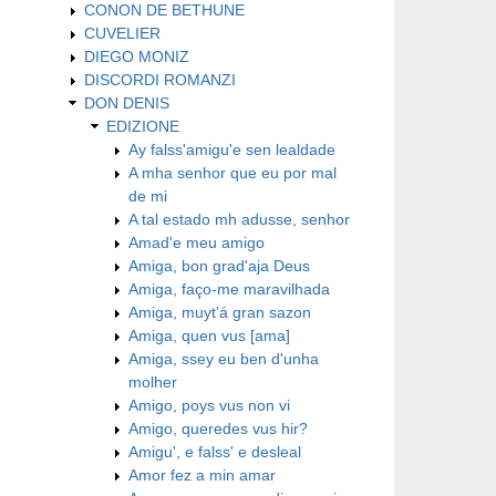
CONON DE BETHUNE
CUVELIER
DIEGO MONIZ
DISCORDI ROMANZI
DON DENIS
EDIZIONE
Ay falss'amigu'e sen lealdade
A mha senhor que eu por mal
de mi
A tal estado mh adusse, senhor
Amad'e meu amigo
Amiga, bon grad'aja Deus
Amiga, faço-me maravilhada
Amiga, muyt’á gran sazon
Amiga, quen vus [ama]
Amiga, ssey eu ben d'unha
molher
Amigo, poys vus non vi
Amigo, queredes vus hir?
Amigu', e falss' e desleal
Amor fez a min amar