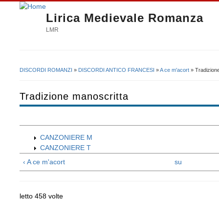
Lirica Medievale Romanza
LMR
DISCORDI ROMANZI
»
DISCORDI ANTICO FRANCESI
»
A ce m'acort
» Tradizion
Tu sei qui
Tradizione manoscritta
CANZONIERE M
CANZONIERE T
‹ A ce m'acort
su
letto 458 volte