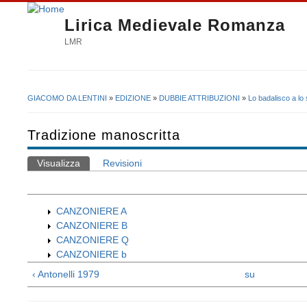
Lirica Medievale Romanza
LMR
GIACOMO DA LENTINI
»
EDIZIONE
»
DUBBIE ATTRIBUZIONI
»
Lo badalisco a lo
Tu sei qui
Tradizione manoscritta
Visualizza
(scheda attiva)
Revisioni
Schede primarie
CANZONIERE A
CANZONIERE B
CANZONIERE Q
CANZONIERE b
‹ Antonelli 1979
su