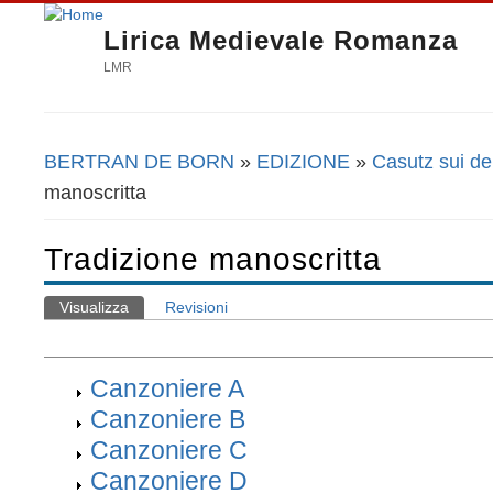
Lirica Medievale Romanza
LMR
BERTRAN DE BORN
»
EDIZIONE
»
Casutz sui d
Tu sei qui
manoscritta
Tradizione manoscritta
Visualizza
(scheda attiva)
Revisioni
Schede primarie
Canzoniere A
Canzoniere B
Canzoniere C
Canzoniere D