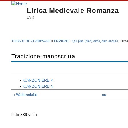
Lirica Medievale Romanza
LMR
THIBAUT DE CHAMPAGNE
»
EDIZIONE
»
Qui plus (bien) aime, plus endure
» Trad
Tu sei qui
Tradizione manoscritta
CANZONIERE K
CANZONIERE N
‹ Wallensköld
su
letto 839 volte