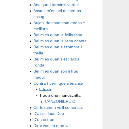
Ans que·l terminis verdei
Assatz m'es bel del temps
essug
Aujatz de chan com enans'e
meillura
Bel m'es quan la foilla fana
Bel m'es quan la rana chanta
Bel m'es quan s'azombra·l
treilla
Bel m'es quan s'esclarzis
l'onda
Bel m'es quan son li frug
madur
Contra l'ivern que s'enansa
Edizioni
Tradizione manoscritta
CANZONIERE C
Cortezamen voill comensar
D'aisso laus Deu
D'un estrun
Dirai vos en mon lati