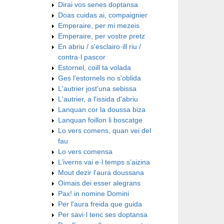
Dirai vos senes doptansa
Doas cuidas ai, compaignier
Emperaire, per mi mezeis
Emperaire, per vostre pretz
En abriu / s'esclairo·ill riu /
contra·l pascor
Estornel, coill ta volada
Ges l'estornels no s'oblida
L'autrier jost'una sebissa
L'autrier, a l'issida d'abriu
Lanquan cor la doussa biza
Lanquan foillon li boscatge
Lo vers comens, quan vei del
fau
Lo vers comensa
L’iverns vai e·l temps s’aizina
Mout dezir l'aura doussana
Oimais dei esser alegrans
Pax! in nomine Domini
Per l'aura freida que guida
Per savi·l tenc ses doptansa