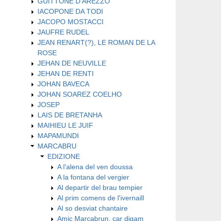
GUITTONE D'AREZZO
IACOPONE DA TODI
JACOPO MOSTACCI
JAUFRE RUDEL
JEAN RENART(?), LE ROMAN DE LA
ROSE
JEHAN DE NEUVILLE
JEHAN DE RENTI
JOHAN BAVECA
JOHAN SOAREZ COELHO
JOSEP
LAIS DE BRETANHA
MAIHIEU LE JUIF
MAPAMUNDI
MARCABRU
EDIZIONE
A l'alena del ven doussa
A la fontana del vergier
Al departir del brau tempier
Al prim comens de l'ivernaill
Al so desviat chantaire
Amic Marcabrun, car digam