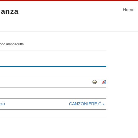
manza
Home
ione manoscritta
su
CANZONIERE C ›