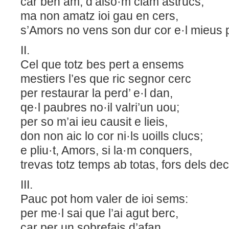
car ben am, d’aiso·m clam astrucs,
ma non amatz ioi gau en cers,
s’Amors no vens son dur cor e·l mieus 
II.
Cel que totz bes pert a ensems
mestiers l’es que ric segnor cerc
per restaurar la perd’ e·l dan,
qe·l paubres no·il valri’un uou;
per so m’ai ieu causit e lieis,
don non aic lo cor ni·ls uoills clucs;
e pliu·t, Amors, si la·m conquers,
trevas totz temps ab totas, fors dels dec
III.
Pauc pot hom valer de ioi sems:
per me·l sai que l’ai agut berc,
car per un sobrefais d’afan