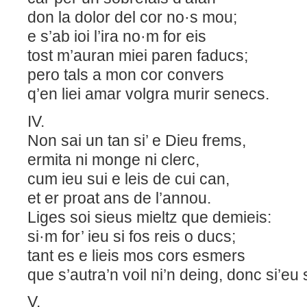
don la dolor del cor no·s mou;
e s’ab ioi l’ira no·m for eis
tost m’auran miei paren faducs;
pero tals a mon cor convers
q’en liei amar volgra murir senecs.
IV.
Non sai un tan si’ e Dieu frems,
ermita ni monge ni clerc,
cum ieu sui e leis de cui can,
et er proat ans de l’annou.
Liges soi sieus mieltz que demieis:
si·m for’ ieu si fos reis o ducs;
tant es e lieis mos cors esmers
que s’autra’n voil ni’n deing, donc si’eu
V.