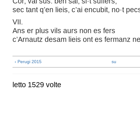
Cor, vai sus: ben sai, si·t suffers,
sec tant q’en lieis, c’ai encubit, no·t pec
VII.
Ans er plus vils aurs non es fers
c’Arnautz desam lieis ont es fermanz n
‹ Perugi 2015
su
letto 1529 volte