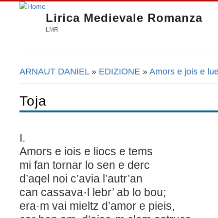
Lirica Medievale Romanza
LMR
ARNAUT DANIEL
»
EDIZIONE
»
Amors e jois e lu
Tu sei qui
Toja
I.
Amors e iois e liocs e tems
mi fan tornar lo sen e derc
d’aqel noi c’avia l’autr’an
can cassava·l lebr’ ab lo bou;
era·m vai mieltz d’amor e pieis,