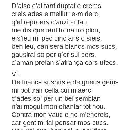
D’aiso c’ai tant duptat e crems
creis ades e meillur e·m derc,
q’el reproers c’auzi antan
me dis que tant trona tro plou;
e s’ieu mi pec cinc ans o sieis,
ben leu, can sera blancs mos sucs,
gausirai so per q’er sui sers,
c’aman preian s’afrança cors ufecs.
VI.
De luencs suspirs e de grieus gems
mi pot trair cella cui m’aerc
c’ades sol per un bel semblan
n’ai mogut mon chantar tot nou.
Contra mon vauc e no m’encreis,
car gent mi fai pensar mos cucs.