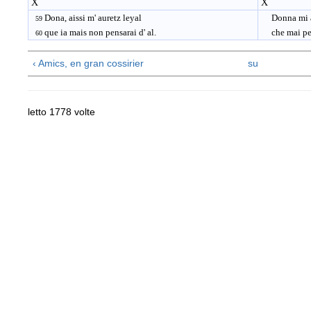
X
X
Dona, aissi m' auretz leyal
Donna mi av
59
que ia mais non pensarai d' al.
che mai pens
60
‹ Amics, en gran cossirier
su
letto 1778 volte