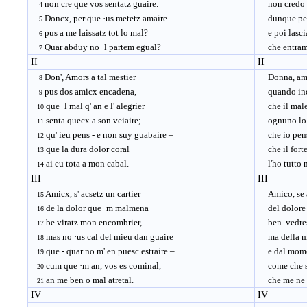
non cre que vos sentatz guaire.
non credo ch
4
Doncx, per que ·us metetz amaire
dunque perc
5
pus a me laissatz tot lo mal?
e poi lascia
6
Quar abduy no ·l partem egual?
che entrambi
7
II
II
Don', Amors a tal mestier
Donna, amor
8
pus dos amicx encadena,
quando inca
9
que ·l mal q' an e l' alegrier
che il male 
10
senta quecx a son veiaire;
ognuno lo s
11
qu' ieu pens - e non suy guabaire –
che io penso
12
que la dura dolor coral
che il forte
13
ai eu tota a mon cabal.
l'ho tutto n
14
III
III
Amicx, s' acsetz un cartier
Amico, se ac
15
de la dolor que ·m malmena
del dolore 
16
be viratz mon encombrier,
ben vedreste
17
mas no ·us cal del mieu dan guaire
ma della mia
18
que - quar no m' en puesc estraire –
e dal moment
19
cum que ·m an, vos es cominal,
come che sia
20
an me ben o mal atretal.
che me ne v
21
IV
IV