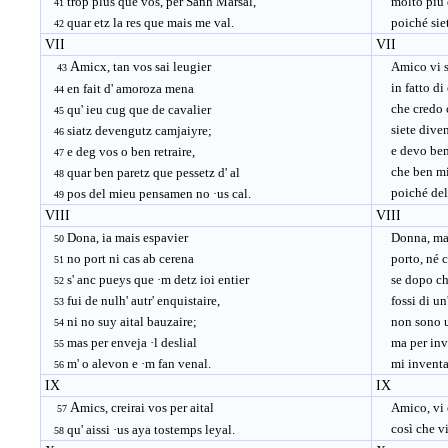
trop plus que vos, per Sanh Marsal,
molto più di
41
quar etz la res que mais me val.
poiché siete
42
VII
VII
A
micx, tan vos sai leugier
Amico vi so
43
in fatto di 
en fait d' amoroza mena
44
che credo c
qu' ieu cug que de cavalier
45
siete divent
siatz devengutz camjaiyre;
46
e devo ben 
e deg vos o ben retraire,
47
che ben mi s
quar ben paretz que pessetz d' al
48
poiché del 
pos del mieu pensamen no ·us cal.
49
VIII
VIII
Dona, ia mais espavier
Donna, mai 
50
no port ni cas ab cerena
porto, né ca
51
s' anc pueys que ·m detz ioi entier
se dopo che 
52
fui de nulh' autr' enquistaire,
fossi di un'
53
ni no suy aital bauzaire;
non sono un
54
mas per enveja ·l deslial
ma per invid
55
m' o alevon e ·m fan venal.
mi inventano
56
IX
IX
A
mics, creirai vos per aital
Amico, vi c
57
così che vi 
qu' aissi ·us aya tostemps leyal.
58