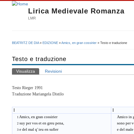
Lirica Medievale Romanza
LMR
BEATRITZ DE DIA
»
EDIZIONE
»
Amics, en gran cossirier
» Testo e traduzione
Tu sei qui
Testo e traduzione
Visualizza
(scheda attiva)
Revisioni
Schede primarie
Testo Rieger 1991
Traduzione Mariangela Distilo
I
I
Amics, en gran cossirier
Amico in gr
1
suy per vos et en greu pena,
sono per voi
2
e del mal q' ieu en sufier
e del male c
3