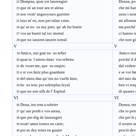
Dompna, quar yst lauzengier
Donna, poic
22
que m' an tout sen et alena
che mi hanno
23
son vostr' anguoyssos guerrier
sono i nostr
24
lays m' en, non per talan vaire,
mi allontano
25
qu' ar no ·us suy pres; qu' ab lur braire
ma perché no
26
vos an bastit tal ioc mortal
ci hanno imb
27
que no iauzem iauzen iornal.
che non gioi
28
V
V
Amicx, nul grat no ·us refier
Amico nessu
29
quar ia ·l mieus dans vos refrena
poiché il da
30
de vezer me, que ·us enqier;
dal vedere m
31
e si vos faitz plus guardaire
e se voi fat
32
del mieu dan qu' ieu no vuelh faire,
del mio dann
33
be ·us tenc per sobreplus leyal
ben vi tengo
34
que no son silh de l' Espital.
di quanto no
35
VI
VI
Dona, ieu tem a sobrier
Donna, tem
36
qu' aur perdi e vos arena,
che io perdo
37
que per dig de lauzengier
che per le p
38
nostr' amor tornes en caire;
il nostro am
39
per so dey tener en guaire
perciò devo 
40