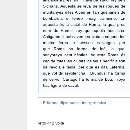
finalament pres nom Ytàlia de Ytalo, rey dels
Sicilians. Aquesta se leva de les roques de
muntanyes dites Alpes en tan que sinen de
Lombardia e feneix imag traminno. En
aquesta és la ciutat de Roma, la qual pres
nom de Ramul, rey qui aquela hedifichà.
Antigament heficaven les ciutats segons les
mejós feres o bèsties salvatges per
que Roma ha forma de leó, la qual
senyoreya cent bèsties. Aquesta Roma és
cap de totes les ciutats,los seus hedificis són
de reyola e teula, per que és dita Laternis,
que vol dir reyolencha. Brundusi ha forma
de cervo, Cartago ha forma de bou, Troya
hac figura de caval.
‹ Edizione diplomatico-interpretativa
letto 442 volte