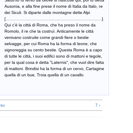
Saturno fu ferito da Giove si nascose qui, poi fu detta
Ausonia, e alla fine prese il nome di Italia da Italo, re
dei Siculi. Si diparte dalle montagne dette Alpi
[.................................................................................].
Qui c'è la città di Roma, che ha preso il nome da
Romolo, il re che la costruì. Anticamente le città
venivano costruite come grandi fiere o bestie
selvagge, per cui Roma ha la forma di leone, che
signoreggia su cento bestie. Questa Roma è a capo
di tutte le città, i suoi edifici sono di mattoni e tegole,
per la qual cosa è detta "Laternis", che vuol dire fatta
di mattoni. Brindisi ha la forma di un cervo, Cartagine
quella di un bue, Troia quella di un cavallo.
su
7 ›