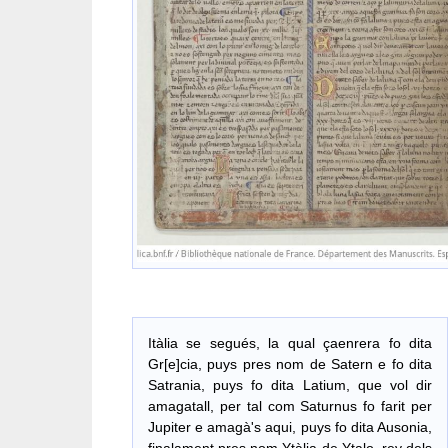
Itàlia se segués, la qual çaenrera fo dita
Gr[e]cia, puys pres nom de Satern e fo dita
Satrania, puys fo dita Latium, que vol dir
amagatall, per tal com Saturnus fo farit per
Jupiter e amagà's aqui, puys fo dita Ausonia,