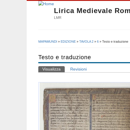
Lirica Medievale Ro
LMR
MAPAMUNDI
»
EDIZIONE
»
TAVOLA 2
»
6
» Testo e traduzione
Tu sei qui
Testo e traduzione
Visualizza
(scheda attiva)
Revisioni
Schede primarie