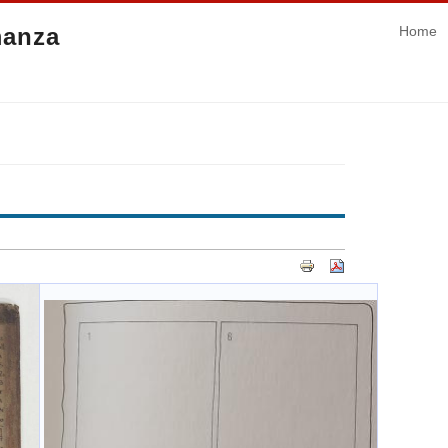
manza
Home