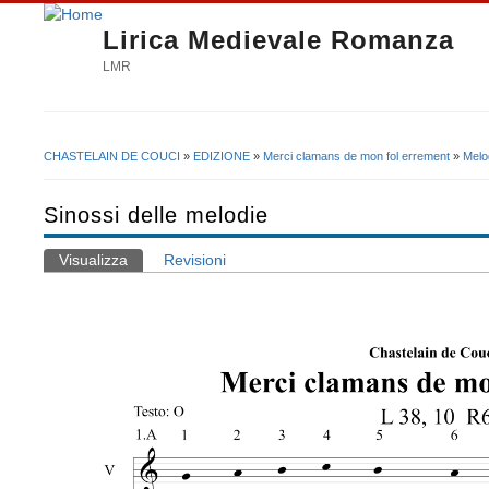
Lirica Medievale Romanza
LMR
CHASTELAIN DE COUCI
»
EDIZIONE
»
Merci clamans de mon fol errement
»
Melo
Tu sei qui
Sinossi delle melodie
Visualizza
(scheda attiva)
Revisioni
Schede primarie