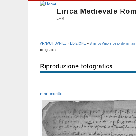
Lirica Medievale Ro
LMR
ARNAUT DANIEL
»
EDIZIONE
»
Si∙m fos Amors de joi donar tan 
Tu sei qui
fotografica
Riproduzione fotografica
manoscritto