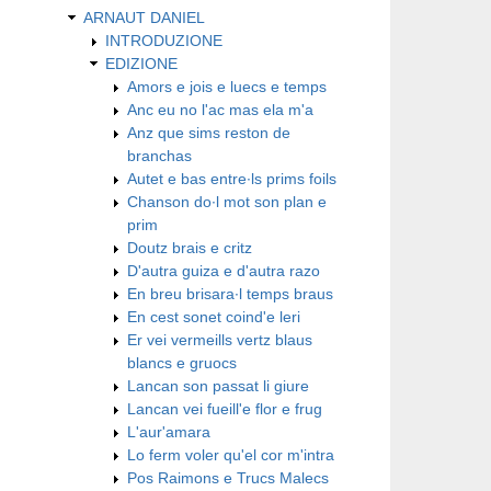
ARNAUT DANIEL
INTRODUZIONE
EDIZIONE
Amors e jois e luecs e temps
Anc eu no l'ac mas ela m'a
Anz que sims reston de
branchas
Autet e bas entre∙ls prims foils
Chanson do∙l mot son plan e
prim
Doutz brais e critz
D'autra guiza e d'autra razo
En breu brisara∙l temps braus
En cest sonet coind'e leri
Er vei vermeills vertz blaus
blancs e gruocs
Lancan son passat li giure
Lancan vei fueill'e flor e frug
L'aur'amara
Lo ferm voler qu'el cor m'intra
Pos Raimons e Trucs Malecs