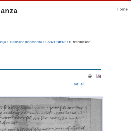
manza
Home
larja
»
Tradizione manoscritta
»
CANZONIERE f
» Riproduzione
Vai al