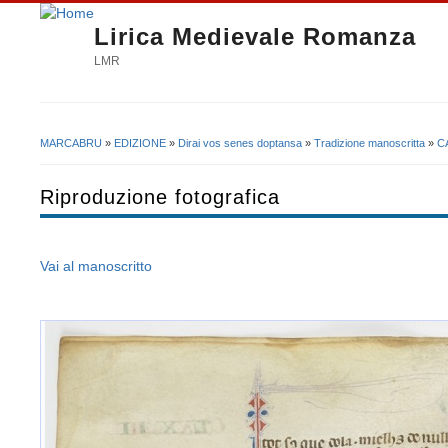
Lirica Medievale Romanza
LMR
MARCABRU
»
EDIZIONE
»
Dirai vos senes doptansa
»
Tradizione manoscritta
»
C
Tu sei qui
Riproduzione fotografica
Vai al manoscritto