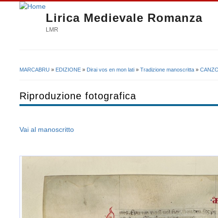
Lirica Medievale Romanza
LMR
MARCABRU
»
EDIZIONE
»
Dirai vos en mon lati
»
Tradizione manoscritta
»
CANZO
Tu sei qui
Riproduzione fotografica
Vai al manoscritto