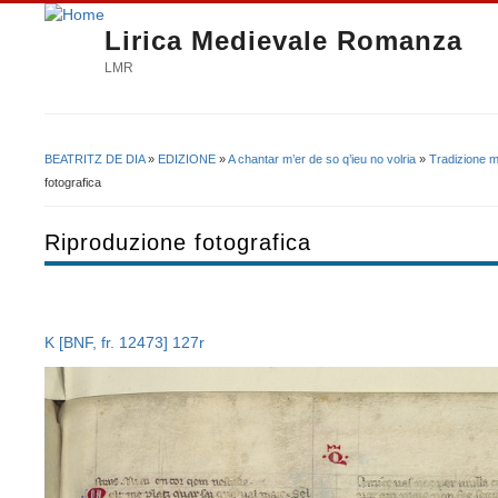
Lirica Medievale Romanza
LMR
BEATRITZ DE DIA
»
EDIZIONE
»
A chantar m’er de so q’ieu no volria
»
Tradizione m
Tu sei qui
fotografica
Riproduzione fotografica
K
[BNF, fr. 12473] 127r