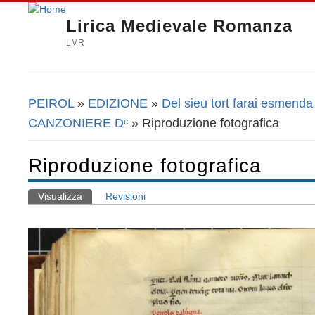
Lirica Medievale Romanza
LMR
PEIROL
»
EDIZIONE
»
Del sieu tort farai esmenda
Tu sei qui
CANZONIERE Dᶜ
» Riproduzione fotografica
Riproduzione fotografica
Visualizza
(scheda attiva)
Revisioni
Schede primarie